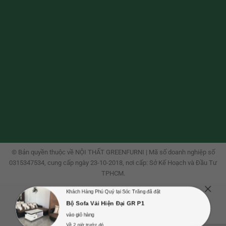
© Bản quyền thuộc về NỘI THẤT GREENFURNI | Mã số doanh nghiệp số
0315347534, cung cấp ngày 23-10-2018, nơi cấp: Sở Kế Hoạch và Đầu Tư
TPHCM.
Khách Hàng Phú Quý tại Sóc Trăng đã đặt
Bộ Sofa Vải Hiện Đại GR P1
vào giỏ hàng