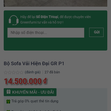
Hãy để lại
Số Điện THoại
, để được chuyên viên
Greenfurni tư vấn và hỗ trợ !
Gửi
Bộ Sofa Vải Hiện Đại GR P1
(đánh giá)
27
đã bán
Được
14.500.000
₫
xếp
hạng
0
KHUYẾN MÃI - ƯU ĐÃI
5
sao
Trả góp 0% quẹt thẻ tín dụng