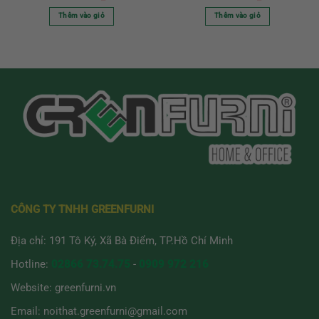
Thêm vào giỏ
Thêm vào giỏ
CÔNG TY TNHH GREENFURNI
Địa chỉ: 191 Tô Ký, Xã Bà Điểm, TP.Hồ Chí Minh
Hotline:
02866 73.74.75
-
0909 972 216
Website:
greenfurni.vn
Email:
noithat.greenfurni@gmail.com