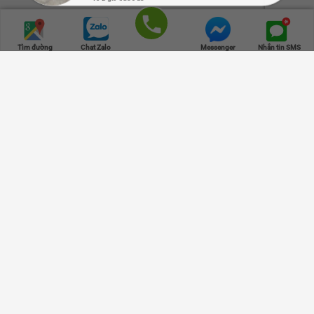
Về 2 giờ trước đó
Trang chủ
Danh mục
Cửa hàng
Giỏ hàng
Lên đầu
Gọi điện
Tìm đường
Chat Zalo
Messenger
Nhắn tin SMS