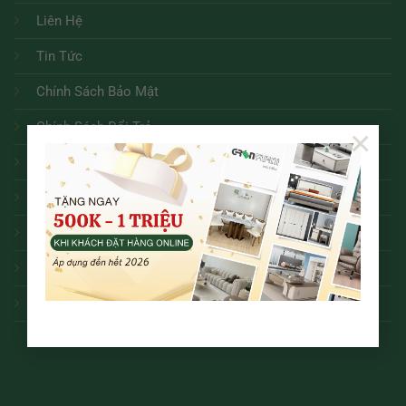
Liên Hệ
Tin Tức
Chính Sách Bảo Mật
Chính Sách Đổi Trả
×
Chính Sách Bảo Hành
Hướng Dẫn Mua Hàng Online
Thanh Toán và Giao Nhận
Điều Khoản Dịch Vụ
Tuyển dụng