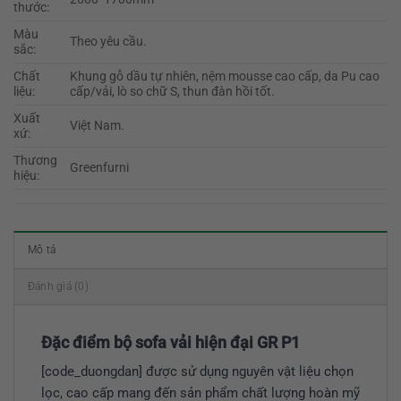
thước:
Màu
Theo yêu cầu.
sắc:
Chất
Khung gỗ dầu tự nhiên, nệm mousse cao cấp, da Pu cao
liệu:
cấp/vải, lò so chữ S, thun đàn hồi tốt.
Xuất
Việt Nam.
xứ:
Thương
Greenfurni
hiệu:
Mô tả
Đánh giá (0)
Đặc điểm bộ sofa vải hiện đại GR P1
[code_duongdan] được sử dụng nguyên vật liệu chọn
lọc, cao cấp mang đến sản phẩm chất lượng hoàn mỹ