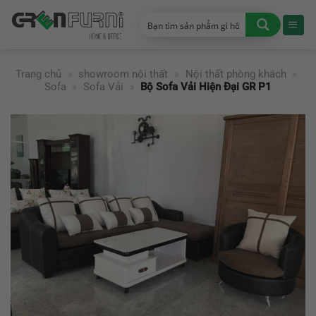
Chuyển
đến
nội
dung
Trang chủ
»
showroom nội thất
»
Nội thất phòng khách
»
Sofa
»
Sofa Vải
»
Bộ Sofa Vải Hiện Đại GR P1