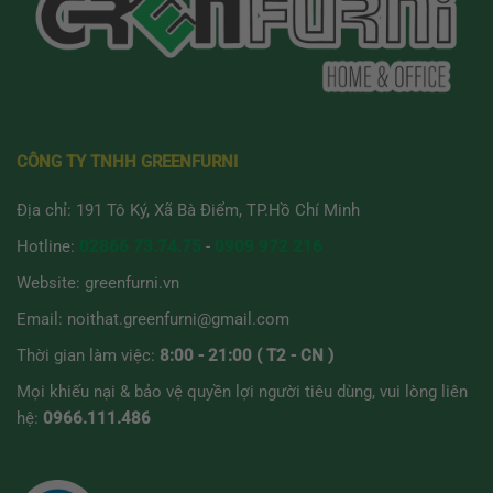
CÔNG TY TNHH GREENFURNI
Địa chỉ: 191 Tô Ký, Xã Bà Điểm, TP.Hồ Chí Minh
Hotline:
02866 73.74.75
-
0909 972 216
Website:
greenfurni.vn
Email:
noithat.greenfurni@gmail.com
Thời gian làm việc:
8:00 - 21:00 ( T2 - CN )
Mọi khiếu nại & bảo vệ quyền lợi người tiêu dùng, vui lòng liên
hệ:
0966.111.486