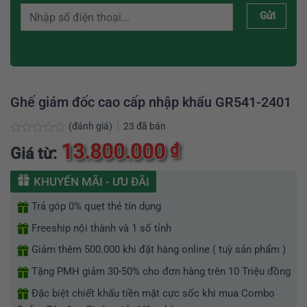
Gửi
Ghế giám đốc cao cấp nhập khẩu GR541-2401
(đánh giá)
23
đã bán
Được
13.800.000
₫
Giá từ:
xếp
hạng
0
KHUYẾN MÃI - ƯU ĐÃI
5
sao
Trả góp 0% quẹt thẻ tín dụng
Freeship nội thành và 1 số tỉnh
Giảm thêm 500.000 khi đặt hàng online ( tuỳ sản phẩm )
Tặng PMH giảm 30-50% cho đơn hàng trên 10 Triệu đồng
Đặc biệt chiết khấu tiền mặt cực sốc khi mua Combo