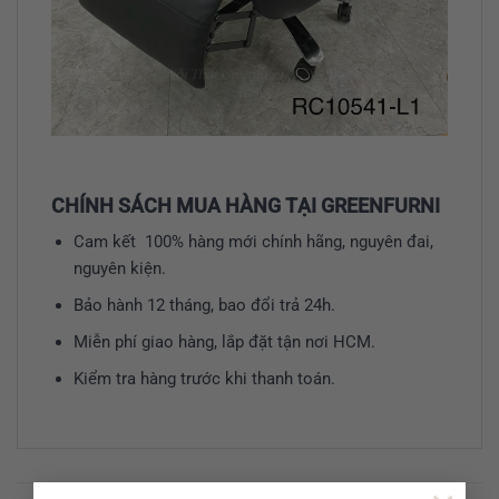
CHÍNH SÁCH MUA HÀNG TẠI GREENFURNI
Cam kết 100% hàng mới chính hãng, nguyên đai,
nguyên kiện.
Bảo hành 12 tháng, bao đổi trả 24h.
Miễn phí giao hàng, lắp đặt tận nơi HCM.
Kiểm tra hàng trước khi thanh toán.