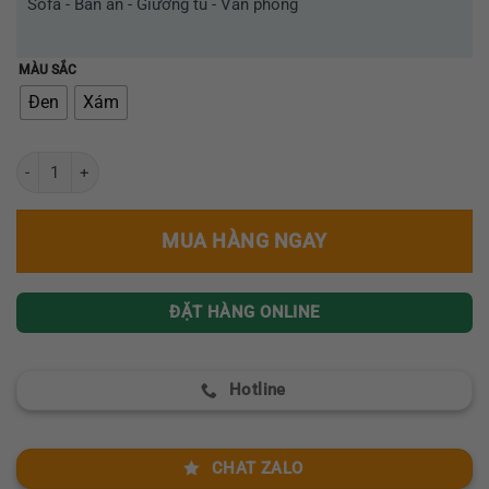
Sofa - Bàn ăn - Giường tủ - Văn phòng
MÀU SẮC
Đen
Xám
Ghế giám đốc cao cấp nhập khẩu GR541-2401 số lượng
MUA HÀNG NGAY
ĐẶT HÀNG ONLINE
Hotline
CHAT ZALO