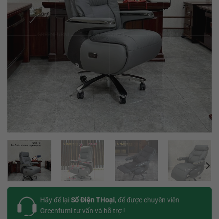
Hãy để lại
Số Điện THoại
, để được chuyên viên
Greenfurni tư vấn và hỗ trợ !