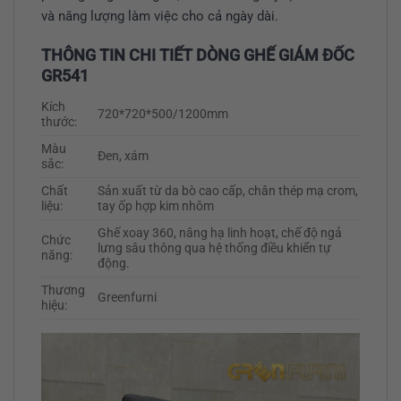
và năng lượng làm việc cho cả ngày dài.
THÔNG TIN CHI TIẾT DÒNG GHẾ GIÁM ĐỐC
GR541
Kích
720*720*500/1200mm
thước:
Màu
Đen, xám
sắc:
Chất
Sản xuất từ da bò cao cấp, chân thép mạ crom,
liệu:
tay ốp hợp kim nhôm
Ghế xoay 360, nâng hạ linh hoạt, chế độ ngả
Chức
lưng sâu thông qua hệ thống điều khiển tự
năng:
động.
Thương
Greenfurni
hiệu: