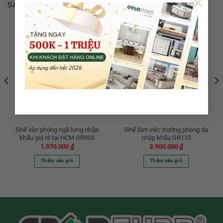
×
SẢN PHẨM TƯƠNG TỰ
Ghế văn phòng ngã lưng nhập
Ghế làm việc trưởng phòng da
khẩu giá rẻ tại HCM GR305
nhập khẩu GR113
1.970.000
₫
3.900.000
₫
Thêm vào giỏ
Thêm vào giỏ