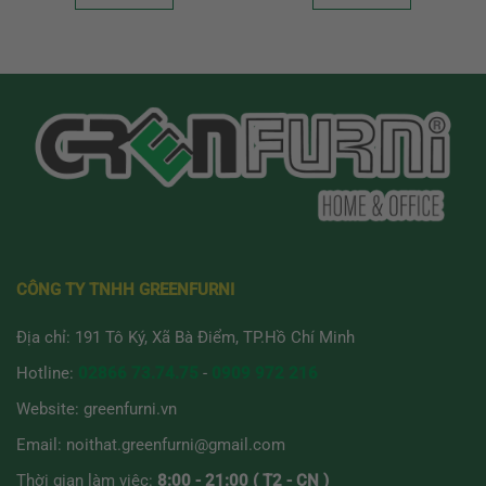
CÔNG TY TNHH GREENFURNI
Địa chỉ: 191 Tô Ký, Xã Bà Điểm, TP.Hồ Chí Minh
Hotline:
02866 73.74.75
-
0909 972 216
Website:
greenfurni.vn
Email:
noithat.greenfurni@gmail.com
Thời gian làm việc:
8:00 - 21:00 ( T2 - CN )