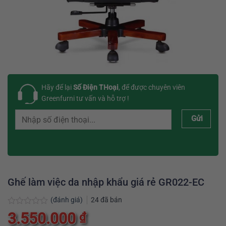
Hãy để lại
Số Điện THoại
, để được chuyên viên
Greenfurni tư vấn và hỗ trợ !
Gửi
Ghế làm việc da nhập khẩu giá rẻ GR022-EC
(đánh giá)
24
đã bán
Được
3.550.000
₫
xếp