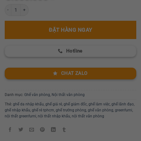
hạng
0
Ghế làm việc da nhập khẩu giá rẻ GR022-EC số lượng
5
sao
ĐẶT HÀNG NGAY
Hotline
CHAT ZALO
Danh mục:
Ghế văn phòng
,
Nội thất văn phòng
Thẻ:
ghế da nhập khẩu
,
ghế giá rẻ
,
ghế giám đốc
,
ghế làm việc
,
ghế lãnh đạo
,
ghế nhập khẩu
,
ghế rẻ tphcm
,
ghế trường phòng
,
ghế văn phòng
,
greenfurni
,
nội thất greenfurni
,
nội thất nhập khẩu
,
nội thất văn phòng