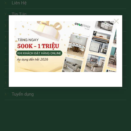
Liên Hệ
Tin Tức
×
Chính Sách Bảo Mật
Chính Sách Đổi Trả
Chính Sách Bảo Hành
Hướng Dẫn Mua Hàng Online
Thanh Toán và Giao Nhận
Điều Khoản Dịch Vụ
Tuyển dụng