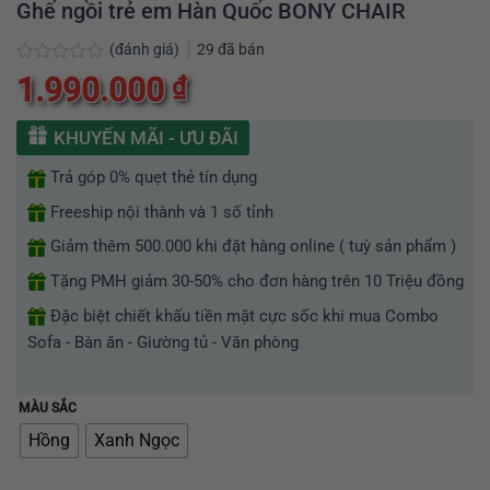
Ghế ngồi trẻ em Hàn Quốc BONY CHAIR
(đánh giá)
29
đã bán
Được
1.990.000
₫
xếp
hạng
0
KHUYẾN MÃI - ƯU ĐÃI
5
sao
Trả góp 0% quẹt thẻ tín dụng
Freeship nội thành và 1 số tỉnh
Giảm thêm 500.000 khi đặt hàng online ( tuỳ sản phẩm )
Tặng PMH giảm 30-50% cho đơn hàng trên 10 Triệu đồng
Đặc biệt chiết khấu tiền mặt cực sốc khi mua Combo
Sofa - Bàn ăn - Giường tủ - Văn phòng
MÀU SẮC
Hồng
Xanh Ngọc