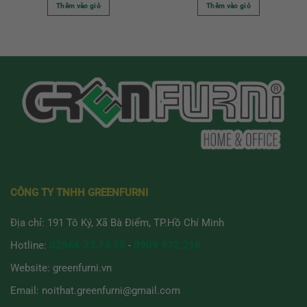
Thêm vào giỏ
Thêm vào giỏ
CÔNG TY TNHH GREENFURNI
Địa chỉ: 191 Tô Ký, Xã Bà Điểm, TP.Hồ Chí Minh
Hotline:
02866 73.74.75
-
0909 972 216
Website:
greenfurni.vn
Email:
noithat.greenfurni@gmail.com