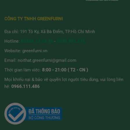
CÔNG TY TNHH GREENFURNI
Địa chỉ: 191 Tô Ký, Xã Bà Điểm, TP.Hồ Chí Minh
Hotline:
02866 73.74.75
-
0909 972 216
Website:
greenfurni.vn
Email:
noithat.greenfurni@gmail.com
Thời gian làm việc:
8:00 - 21:00 ( T2 - CN )
Mọi khiếu nại & bảo vệ quyền lợi người tiêu dùng, vui lòng liên
hệ:
0966.111.486