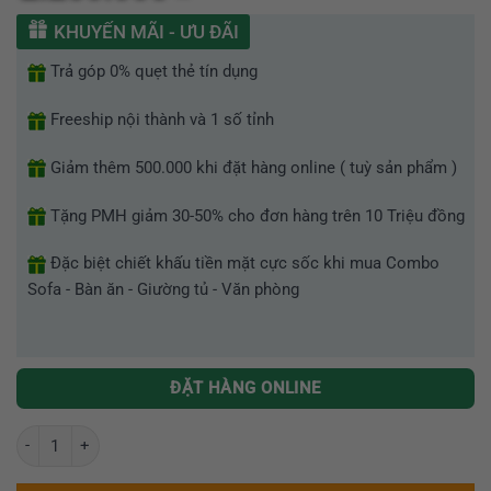
hạng
0
KHUYẾN MÃI - ƯU ĐÃI
5
sao
Trả góp 0% quẹt thẻ tín dụng
Freeship nội thành và 1 số tỉnh
Giảm thêm 500.000 khi đặt hàng online ( tuỳ sản phẩm )
Tặng PMH giảm 30-50% cho đơn hàng trên 10 Triệu đồng
Đặc biệt chiết khấu tiền mặt cực sốc khi mua Combo
Sofa - Bàn ăn - Giường tủ - Văn phòng
ĐẶT HÀNG ONLINE
Ghế trưởng phòng nhập khẩu GR308-HC số lượng