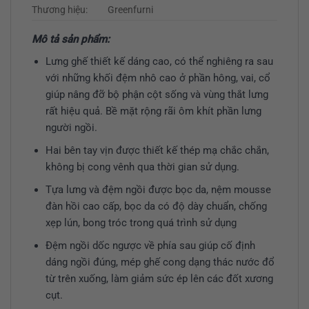
Thương hiệu:
Greenfurni
Mô tả sản phẩm:
Lưng ghế thiết kế dáng cao, có thể nghiêng ra sau
với những khối đệm nhô cao ở phần hông, vai, cổ
giúp nâng đỡ bộ phận cột sống và vùng thắt lưng
rất hiệu quả. Bề mặt rộng rãi ôm khít phần lưng
người ngồi.
Hai bên tay vịn được thiết kế thép mạ chắc chắn,
không bị cong vênh qua thời gian sử dụng.
Tựa lưng và đệm ngồi được bọc da, nệm mousse
đàn hồi cao cấp, bọc da có độ dày chuẩn, chống
xẹp lún, bong tróc trong quá trình sử dụng
Đệm ngồi dốc ngược về phía sau giúp cố định
dáng ngồi đúng, mép ghế cong dạng thác nước đổ
từ trên xuống, làm giảm sức ép lên các đốt xương
cụt.