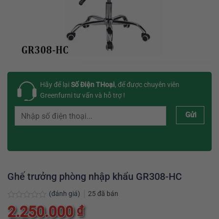
Hãy để lại
Số Điện THoại
, để được chuyên viên
Greenfurni tư vấn và hỗ trợ !
Gửi
Ghế trưởng phòng nhập khẩu GR308-HC
(đánh giá)
25
đã bán
Được
2.250.000
₫
xếp