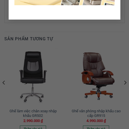
SẢN PHẨM TƯƠNG TỰ
Ghế làm việc chân xoay nhập
Ghế văn phòng nhập khẩu cao
khẩu GR502
cấp GR915
2.990.000
₫
4.990.000
₫
Thêm vào giỏ
Thêm vào giỏ