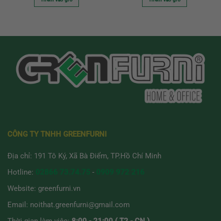
CÔNG TY TNHH GREENFURNI
Địa chỉ: 191 Tô Ký, Xã Bà Điểm, TP.Hồ Chí Minh
Hotline:
02866 73.74.75
-
0909 972 216
Website:
greenfurni.vn
Email:
noithat.greenfurni@gmail.com