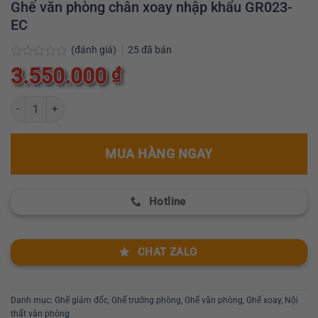
Ghế văn phòng chân xoay nhập khẩu GR023-
EC
(đánh giá)
25
đã bán
Được
3.550.000
₫
xếp
hạng
0
Ghế văn phòng chân xoay nhập khẩu GR023-EC số lượng
5
sao
MUA HÀNG NGAY
Hotline
CHAT ZALO
Danh mục:
Ghế giám đốc
,
Ghế trưởng phòng
,
Ghế văn phòng
,
Ghế xoay
,
Nội
thất văn phòng