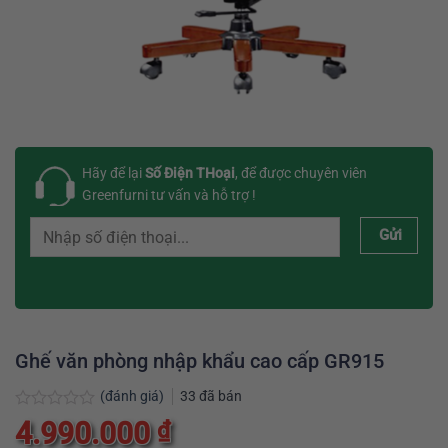
Hãy để lại
Số Điện THoại
, để được chuyên viên
Greenfurni tư vấn và hỗ trợ !
Gửi
Ghế văn phòng nhập khẩu cao cấp GR915
(đánh giá)
33
đã bán
Được
4.990.000
₫
xếp