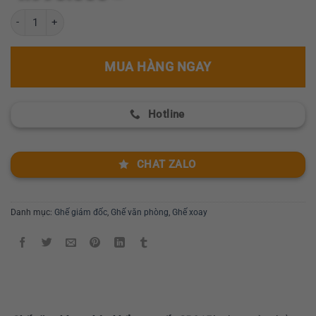
hạng
0
Ghế văn phòng nhập khẩu cao cấp GR915 số lượng
5
sao
MUA HÀNG NGAY
Hotline
CHAT ZALO
Danh mục:
Ghế giám đốc
,
Ghế văn phòng
,
Ghế xoay