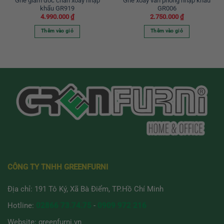
Ghế giám đốc chân xoay nhập
Ghế xoay văn phòng nhập khẩu
khẩu GR919
GR006
4.990.000
₫
2.750.000
₫
Thêm vào giỏ
Thêm vào giỏ
CÔNG TY TNHH GREENFURNI
Địa chỉ: 191 Tô Ký, Xã Bà Điểm, TP.Hồ Chí Minh
Hotline:
02866 73.74.75
-
0909 972 216
Website:
greenfurni.vn