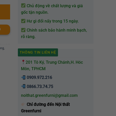
Chủ động về chất lượng và giá
gốc tận nguồn.
Hư gì đổi nấy trong 15 ngày.
O
Chính sách bảo hành minh bạch,
rõ ràng.
òng
,
THÔNG TIN LIÊN HỆ
201 Tô Ký, Trung Chánh,H. Hóc
Môn, TPHCM
0909.972.216
0866.73.74.75
noithat.greenfurni@gmail.com
Chỉ đường đến Nội thất
Greenfurni