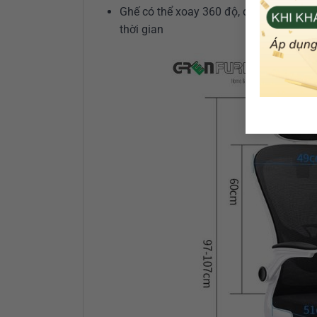
Ghế có thể xoay 360 độ, dễ dàng di ch
thời gian