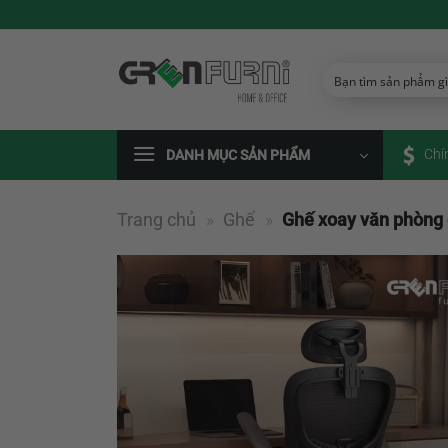
Chuyển
đến
nội
dung
Chí
DANH MỤC SẢN PHẨM
Trang chủ
»
Ghế
»
Ghế xoay văn phòng 