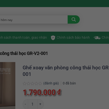
nh sách thanh toán, giao nhận
Chính sách bảo hành
Chín
công thái học GR-V2-001
Ghế xoay văn phòng công thái học GR
001
(đánh giá)
0
đã bán
Được
1.790.000
₫
xếp
hạng
0
Ghế xoay văn phòng công thái học GR-V2-001 số lượng
5
sao