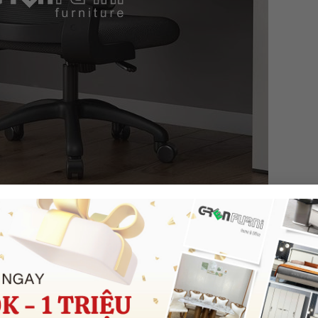
ế xoay GR-V2-001
p người ngồi luôn cảm thấy thoải mái, không bị đổ mồ hôi hay
 hồi có độ bền cao, mang lại cảm giác dễ chịu cho người sử dụng
Đảm bảo độ bền và khả năng chịu lực tốt, giúp ghế luôn chắc