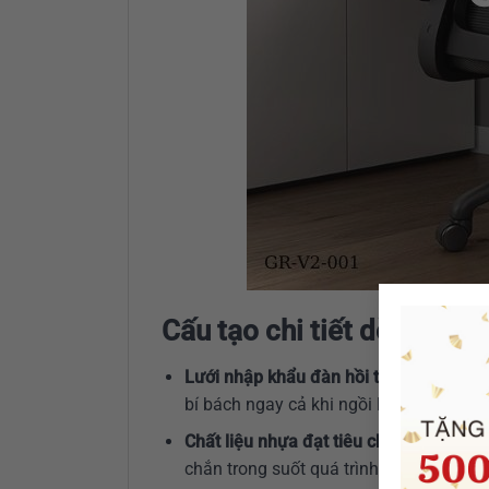
Cấu tạo chi tiết dòng gh
Lưới nhập khẩu đàn hồi thoáng khí:
Giú
bí bách ngay cả khi ngồi lâu. Lưới đàn
Chất liệu nhựa đạt tiêu chuẩn quốc tế:
chắn trong suốt quá trình sử dụng.