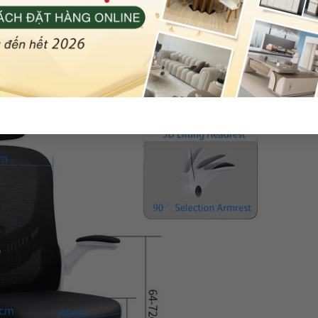
uyển xung quanh mà không cần phải đứng dậy, giúp tiết kiệm