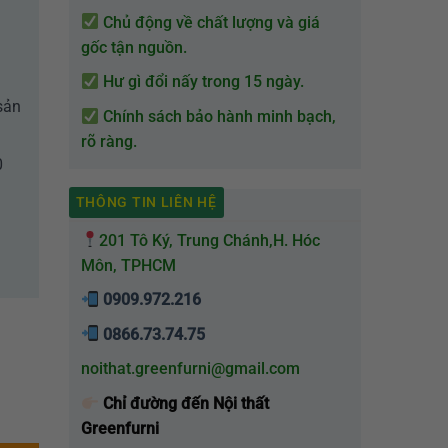
Chủ động về chất lượng và giá
gốc tận nguồn.
Hư gì đổi nấy trong 15 ngày.
sản
Chính sách bảo hành minh bạch,
rõ ràng.
0
THÔNG TIN LIÊN HỆ
201 Tô Ký, Trung Chánh,H. Hóc
Môn, TPHCM
0909.972.216
0866.73.74.75
noithat.greenfurni@gmail.com
ội Thất Greenfurni EGR-151 số lượng
Chỉ đường đến Nội thất
Greenfurni