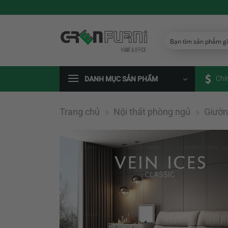
Chuyển
đến
nội
dung
Chí
DANH MỤC SẢN PHẨM
Trang chủ
»
Nội thất phòng ngủ
»
Giườ