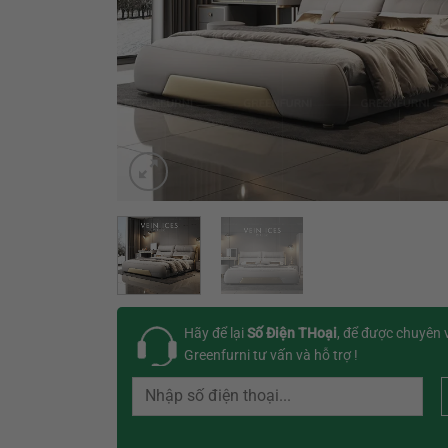
Hãy để lại
Số Điện THoại
, để được chuyên 
Greenfurni tư vấn và hỗ trợ !