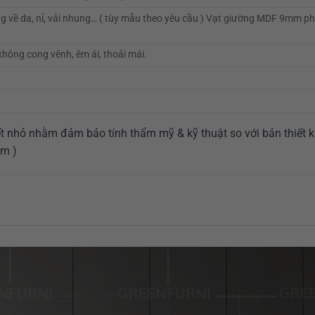
ng về da, nỉ, vải nhung… ( tùy mẫu theo yêu cầu ) Vạt giường MDF 9mm p
ng cong vênh, êm ái, thoải mái.
 tiết nhỏ nhằm đảm bảo tính thẩm mỹ & kỹ thuật so với bản thiết k
ẩm )