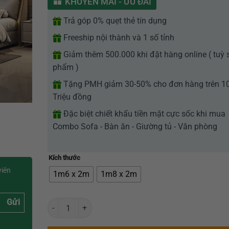
KHUYẾN MÃI - ƯU ĐÃI
5
sao
Trả góp 0% quẹt thẻ tín dụng
Freeship nội thành và 1 số tỉnh
Giảm thêm 500.000 khi đặt hàng online ( tuỳ 
phẩm )
Tặng PMH giảm 30-50% cho đơn hàng trên 1
Triệu đồng
Đặc biệt chiết khấu tiền mặt cực sốc khi mua
Combo Sofa - Bàn ăn - Giường tủ - Văn phòng
Kích thước
viên
1m6 x 2m
1m8 x 2m
Gửi
Giường Ngủ Bọc Nệm Da Cao Cấp Phong Cách Châu Âu N