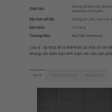
Khung gỗ/kim loại, đa dạ
Chất liệu:
melamine chống ẩm.
Đặc tính nổi bật:
Chống ẩm mốc, mối mọt, khô
Bảo hành:
12 tháng
Thương hiệu:
Nội Thất Greenfurni
( lưu ý : sp thực tế có thể khác tại một số chi
nhưng vẫn đảm bảo tính toàn vẹn của sản ph
Mô tả
Thông tin bổ sung
Đánh giá (0)