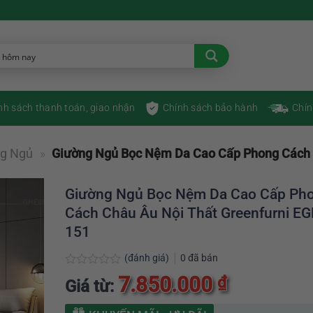
nh sách thanh toán, giao nhận
Chính sách bảo hành
Chín
ng Ngủ
»
Giường Ngủ Bọc Nệm Da Cao Cấp Phong Cách 
Giường Ngủ Bọc Nệm Da Cao Cấp Ph
Cách Châu Âu Nội Thất Greenfurni EG
151
(đánh giá)
0
đã bán
Được
7.850.000
₫
Giá từ:
xếp
hạng
0