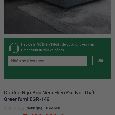
Hãy để lại
Số Điện THoại
, để được chuyên viên
Greenfurni tư vấn và hỗ trợ !
Gửi
Giường Ngủ Bọc Nệm Hiện Đại Nội Thất
Greenfurni EGR-149
(đánh giá)
0
đã bán
Được