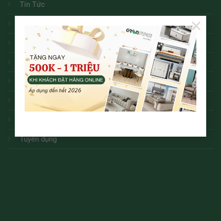
Tin Tức
×
Chính Sách Bảo Mật
Chính Sách Đổi Trả
Chính Sách Bảo Hành
Hướng Dẫn Mua Hàng Online
Thanh Toán và Giao Nhận
Điều Khoản Dịch Vụ
Tuyển dụng