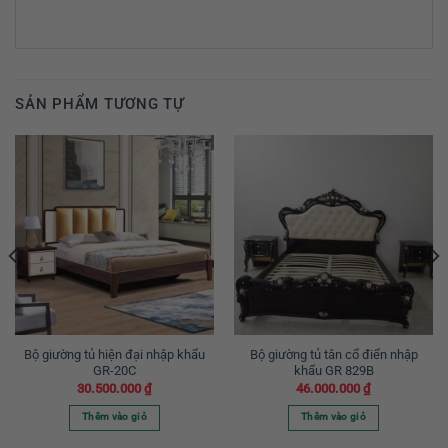
SẢN PHẨM TƯƠNG TỰ
Bộ giường tủ hiện đại nhập khẩu
Bộ giường tủ tân cổ điển nhập
GR-20C
khẩu GR 829B
30.500.000
₫
46.000.000
₫
Thêm vào giỏ
Thêm vào giỏ