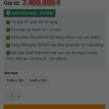
7.400.000
₫
Giá từ:
xếp
hạng
0
KHUYẾN MÃI - ƯU ĐÃI
5
sao
Trả góp 0% quẹt thẻ tín dụng
Freeship nội thành và 1 số tỉnh
Giảm thêm 500.000 khi đặt hàng online ( tuỳ sản phẩm )
Tặng PMH giảm 30-50% cho đơn hàng trên 10 Triệu đồng
Đặc biệt chiết khấu tiền mặt cực sốc khi mua Combo
Sofa - Bàn ăn - Giường tủ - Văn phòng
Kích thước
1m6 x 2m
1m8 x 2m
Giường Ngủ Bọc Nệm Hiện Đại Nội Thất Greenfurni EGR-149 số lượn