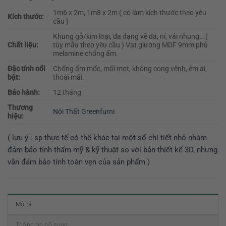
1m6 x 2m, 1m8 x 2m ( có làm kích thước theo yêu
Kích thước:
cầu )
Khung gỗ/kim loại, đa dạng về da, nỉ, vải nhung… (
Chất liệu:
tùy mẫu theo yêu cầu ) Vạt giường MDF 9mm phủ
melamine chống ẩm.
Đặc tính nổi
Chống ẩm mốc, mối mọt, không cong vênh, êm ái,
bật:
thoải mái.
Bảo hành:
12 tháng
Thương
Nội Thất Greenfurni
hiệu:
( lưu ý : sp thực tế có thể khác tại một số chi tiết nhỏ nhằm
đảm bảo tính thẩm mỹ & kỹ thuật so với bản thiết kế 3D, nhưng
vẫn đảm bảo tính toàn vẹn của sản phẩm )
Mô tả
Thông tin bổ sung