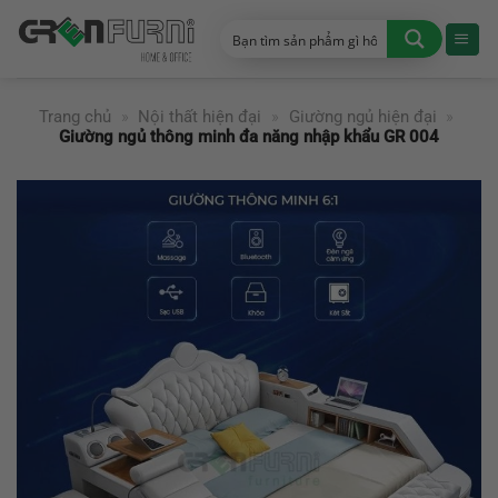
Chuyển
đến
nội
dung
Trang chủ
»
Nội thất hiện đại
»
Giường ngủ hiện đại
»
Giường ngủ thông minh đa năng nhập khẩu GR 004