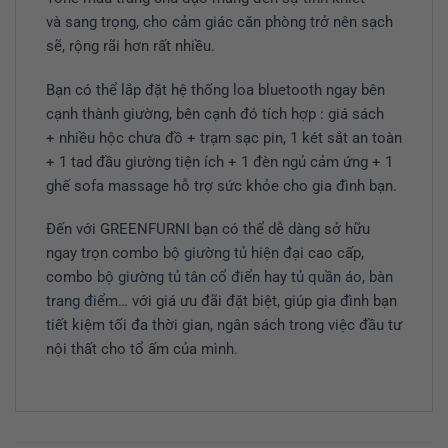
và sang trọng, cho cảm giác căn phòng trở nên sạch
sẽ, rộng rãi hơn rất nhiều.
Bạn có thể lắp đặt hệ thống loa bluetooth ngay bên
cạnh thành giường, bên cạnh đó tích hợp : giá sách
+ nhiều hộc chưa đồ + trạm sạc pin, 1 két sắt an toàn
+ 1 tad đầu giường tiện ích + 1 đèn ngủ cảm ứng + 1
ghế sofa massage hỗ trợ sức khỏe cho gia đình bạn.
Đến với GREENFURNI bạn có thể dễ dàng sở hữu
ngay trọn combo
bộ giường tủ hiện đại
cao cấp,
combo
bộ giường tủ tân cổ điển
hay
tủ quần áo
,
bàn
trang điểm
… với giá ưu đãi đặt biệt, giúp gia đình bạn
tiết kiệm tối đa thời gian, ngân sách trong việc đầu tư
nội thất cho tổ ấm của mình.