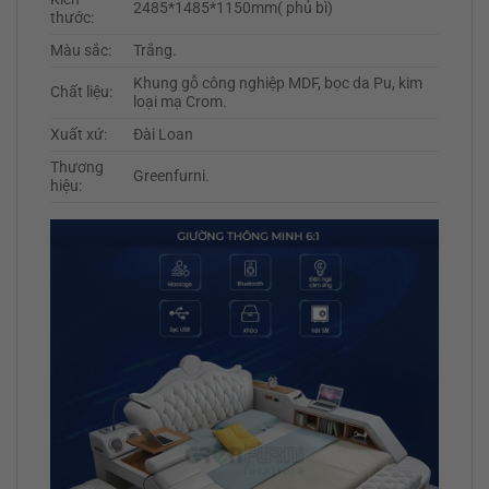
2485*1485*1150mm( phủ bì)
thước:
Màu sắc:
Trắng.
Khung gỗ công nghiệp MDF, bọc da Pu, kim
Chất liệu:
loại mạ Crom.
Xuất xứ:
Đài Loan
Thương
Greenfurni.
hiệu: