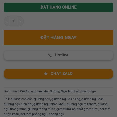
ĐẶT HÀNG ONLINE
Giường ngủ thông minh đa năng nhập khẩu GR 004 số lượng
ĐẶT HÀNG NGAY
Hotline
CHAT ZALO
Danh mục:
Giường ngủ hiện đại
,
Giường Ngủ
,
Nội thất phòng ngủ
Thẻ:
giường cao cấp
,
giường ngủ
,
giường ngủ đa năng
,
giường ngủ đẹp
,
giường ngủ hiện đại
,
giường ngủ nhập khẩu
,
giường ngủ rẻ tphcm
,
giường
ngủ thông minh
,
giường thông minh
,
greenfurni
,
nội thất greenfurni
,
nội thất
nhập khẩu
,
nội thất phòng ngủ
,
phòng ngủ