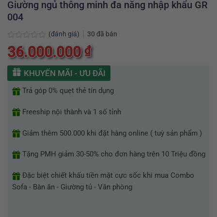
Giường ngủ thông minh đa năng nhập khẩu GR
004
(đánh giá)
30
đã bán
Được
36.000.000
₫
xếp
hạng
0
KHUYẾN MÃI - ƯU ĐÃI
5
sao
Trả góp 0% quẹt thẻ tín dụng
Freeship nội thành và 1 số tỉnh
Giảm thêm 500.000 khi đặt hàng online ( tuỳ sản phẩm )
Tặng PMH giảm 30-50% cho đơn hàng trên 10 Triệu đồng
Đặc biệt chiết khấu tiền mặt cực sốc khi mua Combo
Sofa - Bàn ăn - Giường tủ - Văn phòng