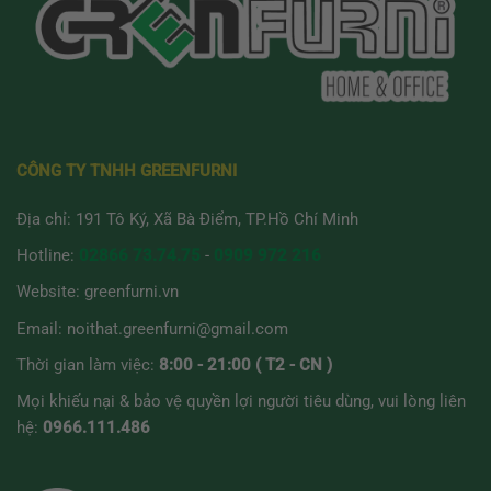
CÔNG TY TNHH GREENFURNI
Địa chỉ: 191 Tô Ký, Xã Bà Điểm, TP.Hồ Chí Minh
Hotline:
02866 73.74.75
-
0909 972 216
Website:
greenfurni.vn
Email:
noithat.greenfurni@gmail.com
Thời gian làm việc:
8:00 - 21:00 ( T2 - CN )
Mọi khiếu nại & bảo vệ quyền lợi người tiêu dùng, vui lòng liên
hệ:
0966.111.486