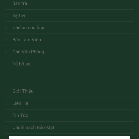
Bàn trà
Kệ tivi
Ghế ăn các loại
Bàn Làm Việc
Ghế Văn Phòng
Tủ hồ sơ
Giới Thiệu
Liên Hệ
Tin Tức
Chính Sách Bảo Mật