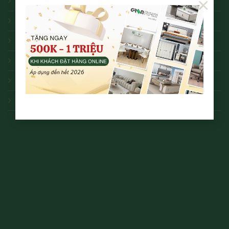
×
Chính Sách Đổi Trả
Chính Sách Bảo Hành
Hướng Dẫn Mua Hàng Online
Thanh Toán và Giao Nhận
Điều Khoản Dịch Vụ
Tuyển dụng