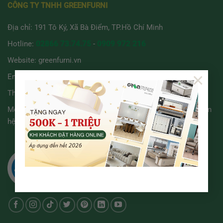
CÔNG TY TNHH GREENFURNI
Địa chỉ: 191 Tô Ký, Xã Bà Điểm, TP.Hồ Chí Minh
Hotline:
02866 73.74.75
-
0909 972 216
Website:
greenfurni.vn
×
Email:
noithat.greenfurni@gmail.com
Thời gian làm việc:
8:00 - 21:00 ( T2 - CN )
Mọi khiếu nại & bảo vệ quyền lợi người tiêu dùng, vui lòng liên
hệ:
0966.111.486