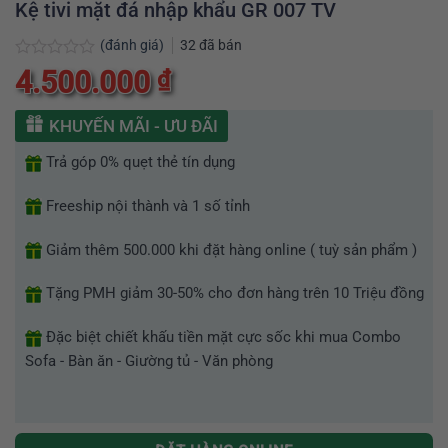
Kệ tivi mặt đá nhập khẩu GR 007 TV
(đánh giá)
32
đã bán
Được
4.500.000
₫
xếp
hạng
0
KHUYẾN MÃI - ƯU ĐÃI
5
sao
Trả góp 0% quẹt thẻ tín dụng
Freeship nội thành và 1 số tỉnh
Giảm thêm 500.000 khi đặt hàng online ( tuỳ sản phẩm )
Tặng PMH giảm 30-50% cho đơn hàng trên 10 Triệu đồng
Đặc biệt chiết khấu tiền mặt cực sốc khi mua Combo
Sofa - Bàn ăn - Giường tủ - Văn phòng