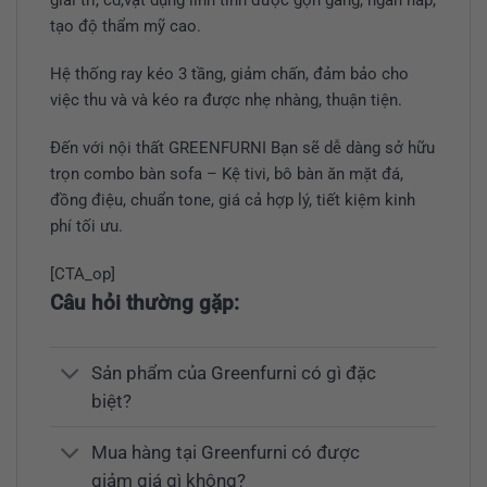
giải trí, cd,vật dụng linh tinh được gọn gàng, ngăn nắp,
tạo độ thẩm mỹ cao.
Hệ thống ray kéo 3 tầng, giảm chấn, đảm bảo cho
việc thu và và kéo ra được nhẹ nhàng, thuận tiện.
Đến với nội thất GREENFURNI Bạn sẽ dễ dàng sở hữu
trọn combo bàn sofa – Kệ tivi, bô bàn ăn mặt đá,
đồng điệu, chuẩn tone, giá cả hợp lý, tiết kiệm kinh
phí tối ưu.
[CTA_op]
Câu hỏi thường gặp:
Sản phẩm của Greenfurni có gì đặc
biệt?
Mua hàng tại Greenfurni có được
giảm giá gì không?