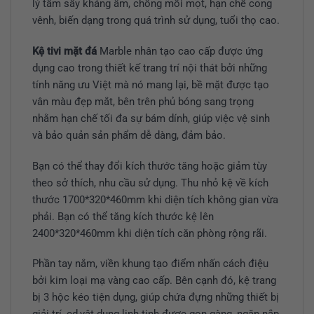
lý tầm sấy kháng ẩm, chống mối mọt, hạn chế cong
vênh, biến dạng trong quá trình sử dụng, tuổi thọ cao.
Kệ tivi mặt đá
Marble nhân tạo cao cấp được ứng
dụng cao trong thiết kế trang trí nội thát bởi những
tính năng ưu Việt mà nó mang lại, bề mặt được tạo
vân màu đẹp mắt, bên trên phủ bóng sang trọng
nhằm hạn chế tối đa sự bám dính, giúp việc vệ sinh
và bảo quản sản phẩm dễ dàng, đảm bảo.
Bạn có thể thay đổi kích thước tăng hoặc giảm tùy
theo sở thích, nhu cầu sử dụng. Thu nhỏ kệ về kích
thước 1700*320*460mm khi diện tích không gian vừa
phải. Bạn có thể tăng kích thước kệ lên
2400*320*460mm khi diện tích căn phòng rộng rãi.
Phần tay nắm, viền khung tạo điểm nhấn cách điệu
bởi kim loại mạ vàng cao cấp. Bên cạnh đó, kệ trang
bị 3 hộc kéo tiện dụng, giúp chứa đựng những thiết bị