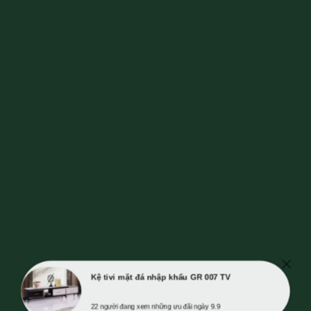
Kệ tivi mặt đá nhập khẩu GR 007 TV
22 người đang xem những ưu đãi ngày 9.9