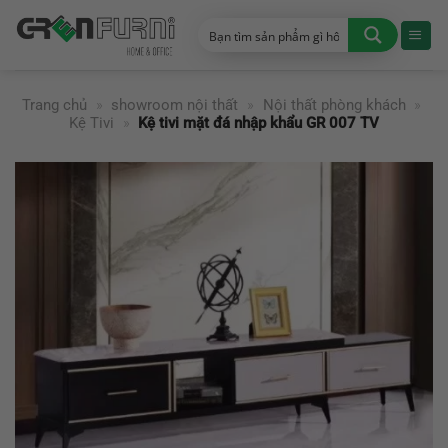
Chuyển
đến
nội
dung
Trang chủ
»
showroom nội thất
»
Nội thất phòng khách
»
Kệ Tivi
»
Kệ tivi mặt đá nhập khẩu GR 007 TV