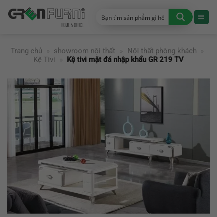
Chuyển
đến
nội
dung
Trang chủ
»
showroom nội thất
»
Nội thất phòng khách
»
Kệ Tivi
»
Kệ tivi mặt đá nhập khẩu GR 219 TV