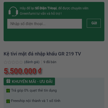
Hãy để lại
Số Điện THoại
, để được chuyên viên
Greenfurni tư vấn và hỗ trợ !
Gửi
Kệ tivi mặt đá nhập khẩu GR 219 TV
(đánh giá)
9
đã bán
Được
5.500.000
₫
xếp
hạng
0
KHUYẾN MÃI - ƯU ĐÃI
5
sao
Trả góp 0% quẹt thẻ tín dụng
Freeship nội thành và 1 số tỉnh