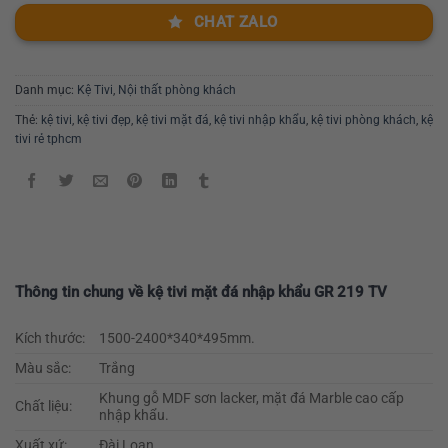
CHAT ZALO
Danh mục:
Kệ Tivi
,
Nội thất phòng khách
Thẻ:
kệ tivi
,
kệ tivi đẹp
,
kệ tivi mặt đá
,
kệ tivi nhập khẩu
,
kệ tivi phòng khách
,
kệ
tivi rẻ tphcm
Thông tin chung về kệ tivi mặt đá nhập khẩu GR 219 TV
Kích thước:
1500-2400*340*495mm.
Màu sắc:
Trắng
Khung gỗ MDF sơn lacker, mặt đá Marble cao cấp
Chất liệu:
nhập khẩu.
Xuất xứ:
Đài Loan