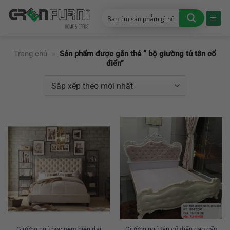
Chuyển
đến
nội
dung
Trang chủ
»
Sản phẩm được gắn thẻ “ bộ giường tủ tân cổ
điển”
Giường ngủ bọc nệm hiện đại
Giường ngủ tân cổ điển cao cấp