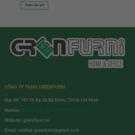
Thêm vào giỏ
CÔNG TY TNHH GREENFURNI
Địa chỉ: 191 Tô Ký, Xã Bà Điểm, TP.Hồ Chí Minh
Hotline:
02866 73.74.75
-
0909 972 216
Website:
greenfurni.vn
Email:
noithat.greenfurni@gmail.com