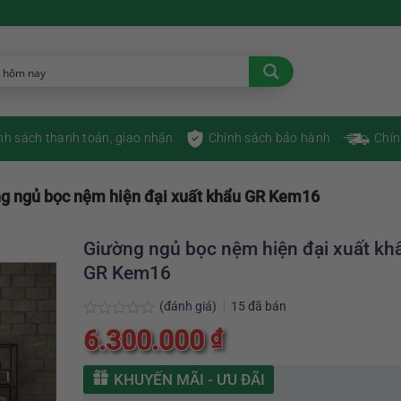
nh sách thanh toán, giao nhận
Chính sách bảo hành
Chín
g ngủ bọc nệm hiện đại xuất khẩu GR Kem16
Giường ngủ bọc nệm hiện đại xuất kh
GR Kem16
(đánh giá)
15
đã bán
Được
6.300.000
₫
xếp
hạng
0
KHUYẾN MÃI - ƯU ĐÃI
5
sao