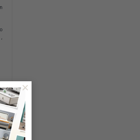
ện
ạo
,
×