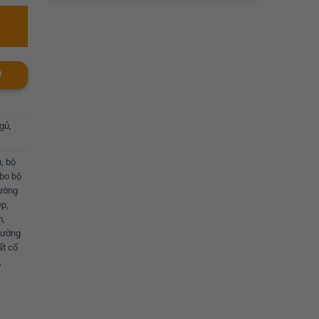
O
gủ
,
u
,
bộ
bo bộ
ường
ẹp
,
m
,
iường
ất cổ
,