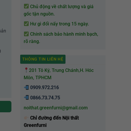
Chủ động về chất lượng và giá
gốc tận nguồn.
Hư gì đổi nấy trong 15 ngày.
sản
Chính sách bảo hành minh bạch,
rõ ràng.
0
THÔNG TIN LIÊN HỆ
201 Tô Ký, Trung Chánh,H. Hóc
Môn, TPHCM
0909.972.216
0866.73.74.75
noithat.greenfurni@gmail.com
Chỉ đường đến Nội thất
ượng
Greenfurni