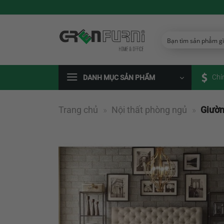
Chuyển
đến
nội
dung
Chí
DANH MỤC SẢN PHẨM
Trang chủ
»
Nội thất phòng ngủ
»
Giườn