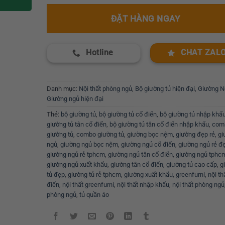
ĐẶT HÀNG NGAY
Hotline
CHAT ZAL
Danh mục:
Nội thất phòng ngủ
,
Bộ giường tủ hiện đại
,
Giường N
Giường ngủ hiện đại
Thẻ:
bộ giường tủ
,
bộ giường tủ cổ điển
,
bộ giường tủ nhập khẩ
giường tủ tân cổ điển
,
bộ giường tủ tân cổ điển nhập khẩu
,
com
giường tủ
,
combo giường tủ
,
giường bọc nệm
,
giường đẹp rẻ
,
gi
ngủ
,
giường ngủ bọc nệm
,
giường ngủ cổ điển
,
giường ngủ rẻ đ
giường ngủ rẻ tphcm
,
giường ngủ tân cổ điển
,
giường ngủ tphc
giường ngủ xuất khẩu
,
giường tân cổ điển
,
giường tủ cao cấp
,
g
tủ đẹp
,
giường tủ rẻ tphcm
,
giường xuất khẩu
,
greenfurni
,
nội th
điển
,
nội thất greenfurni
,
nội thất nhập khẩu
,
nội thất phòng ngủ
phòng ngủ
,
tủ quần áo