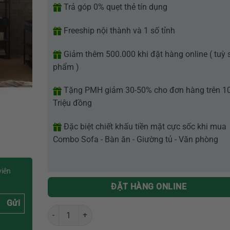
Trả góp 0% quẹt thẻ tín dụng
Freeship nội thành và 1 số tỉnh
Giảm thêm 500.000 khi đặt hàng online ( tuỳ 
phẩm )
Tặng PMH giảm 30-50% cho đơn hàng trên 1
Triệu đồng
Đặc biệt chiết khấu tiền mặt cực sốc khi mua
Combo Sofa - Bàn ăn - Giường tủ - Văn phòng
viên
ĐẶT HÀNG ONLINE
Gửi
Giường ngủ bọc nệm hiện đại xuất khẩu GR Kem16 số l