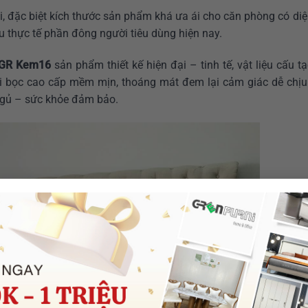
i, đặc biệt kích thước sản phẩm khá ưa ái cho căn phòng có di
u thực tế phần đông người tiêu dùng hiện nay.
u GR Kem16
sản phẩm thiết kế hiện đại – tinh tế, vật liệu cấu t
i bọc cao cấp mềm mịn, thoáng mát đem lại cảm giác dễ chịu 
ngủ – sức khỏe đảm bảo.