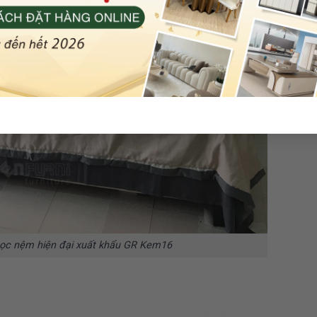
ọc nệm hiện đại xuất khẩu GR Kem16