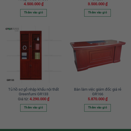
4.500.000
₫
3.500.000
₫
Thêm vào giỏ
Thêm vào giỏ
Tủ hồ sơ gỗ nhập khẩu nội thất
Bàn làm việc giám đốc giá rẻ
Greenfurni GR133
GR166
Giá từ:
4.290.000
₫
5.870.000
₫
Thêm vào giỏ
Thêm vào giỏ
Sản
phẩm
này