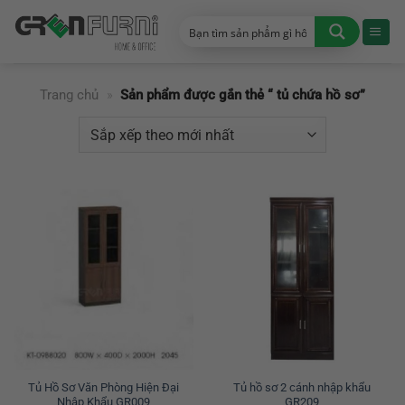
Chuyển
đến
nội
dung
Trang chủ
»
Sản phẩm được gắn thẻ “ tủ chứa hồ sơ”
Tủ Hồ Sơ Văn Phòng Hiện Đại
Tủ hồ sơ 2 cánh nhập khẩu
Nhập Khẩu GR009
GR209