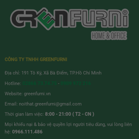
có
nhiều
biến
thể.
Các
tùy
chọn
có
thể
được
CÔNG TY TNHH GREENFURNI
chọn
trên
Địa chỉ: 191 Tô Ký, Xã Bà Điểm, TP.Hồ Chí Minh
trang
sản
Hotline:
02866 73.74.75
-
0909 972 216
phẩm
Website:
greenfurni.vn
Email:
noithat.greenfurni@gmail.com
Thời gian làm việc:
8:00 - 21:00 ( T2 - CN )
Mọi khiếu nại & bảo vệ quyền lợi người tiêu dùng, vui lòng liên
hệ:
0966.111.486