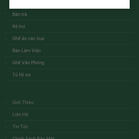
Sofa
Bàn trà
Kệ tivi
Ghế ăn các loại
Bàn Làm Việc
Ghế Văn Phòng
Tủ hồ sơ
Giới Thiệu
Liên Hệ
Tin Tức
Chính Sách Bảo Mật