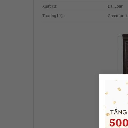
Xuất xứ:
Đài Loan
Thương hiệu:
Greenfurni