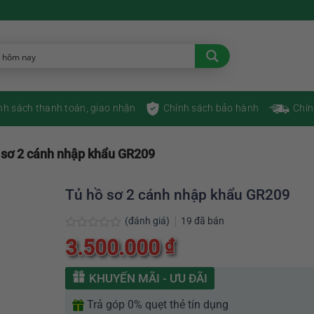
nh sách thanh toán, giao nhận
Chính sách bảo hành
Chín
 sơ 2 cánh nhập khẩu GR209
Tủ hồ sơ 2 cánh nhập khẩu GR209
(đánh giá)
19
đã bán
Được
3.500.000
₫
xếp
hạng
0
KHUYẾN MÃI - ƯU ĐÃI
5
sao
Trả góp 0% quẹt thẻ tín dụng