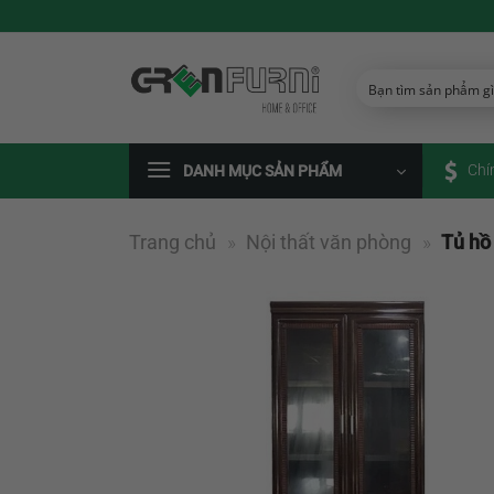
Chuyển
đến
nội
dung
Chí
DANH MỤC SẢN PHẨM
Trang chủ
»
Nội thất văn phòng
»
Tủ hồ