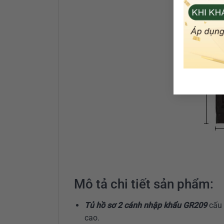
Mô tả chi tiết sản phẩm:
Tủ hồ sơ 2 cánh nhập khẩu GR209
cấu 
cao.