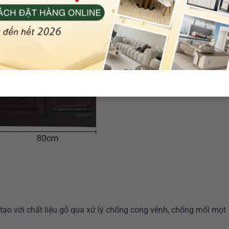
tạo với chất liệu gỗ qua xử lý chống cong vênh, chống mối mọt