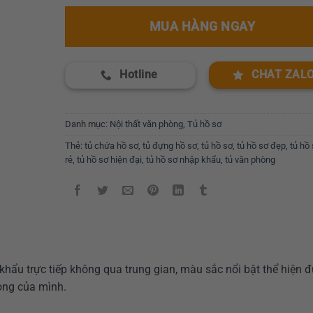
MUA HÀNG NGAY
Hotline
CHAT ZAL
Danh mục:
Nội thất văn phòng
,
Tủ hồ sơ
Thẻ:
tủ chứa hồ sơ
,
tủ đựng hồ sơ
,
tủ hồ sơ
,
tủ hồ sơ đẹp
,
tủ hồ 
rẻ
,
tủ hồ sơ hiện đại
,
tủ hồ sơ nhập khẩu
,
tủ văn phòng
hẩu trực tiếp không qua trung gian, màu sắc nổi bật thể hiện 
òng của mình.