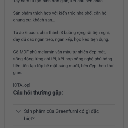
Tay nắm tủ tạo hình đơn giản, kết cấu bền chắc.
Sản phẩm thích hợp với kiến trúc nhà phố, căn hộ
chung cư, khách sạn…
Tủ áo 6 cách, chia thành 3 buồng rộng rãi tiện nghi,
đầy đủ các ngăn treo, ngăn xếp, hộc kéo tiện dụng.
Gỗ MDF phủ melamin vân màu tự nhiên đẹp mắt,
sống động từng chi tết, kết hợp công nghệ phủ bóng
tiên tiến tạo lớp bề mặt sáng mướt, bền đẹp theo thời
gian.
[CTA_op]
Câu hỏi thường gặp:
Sản phẩm của Greenfurni có gì đặc
biệt?