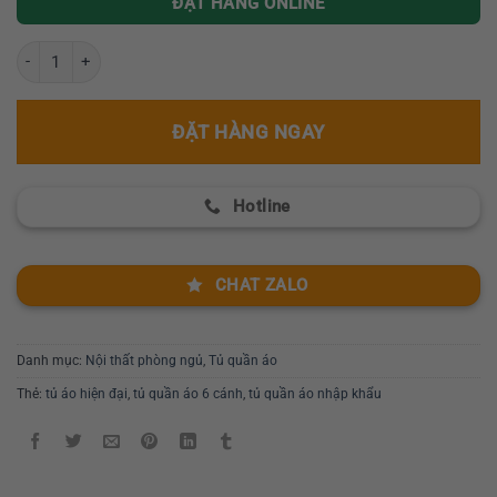
ĐẶT HÀNG ONLINE
Tủ áo hiện đại nhập nhẩu GR-913 số lượng
ĐẶT HÀNG NGAY
Hotline
CHAT ZALO
Danh mục:
Nội thất phòng ngủ
,
Tủ quần áo
Thẻ:
tủ áo hiện đại
,
tủ quần áo 6 cánh
,
tủ quần áo nhập khẩu