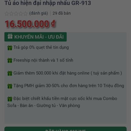
Tủ áo hiện đại nhập nhẩu GR-913
(đánh giá)
29
đã bán
Được
16.500.000
₫
xếp
hạng
0
KHUYẾN MÃI - ƯU ĐÃI
5
sao
Trả góp 0% quẹt thẻ tín dụng
Freeship nội thành và 1 số tỉnh
Giảm thêm 500.000 khi đặt hàng online ( tuỳ sản phẩm )
Tặng PMH giảm 30-50% cho đơn hàng trên 10 Triệu đồng
Đặc biệt chiết khấu tiền mặt cực sốc khi mua Combo
Sofa - Bàn ăn - Giường tủ - Văn phòng