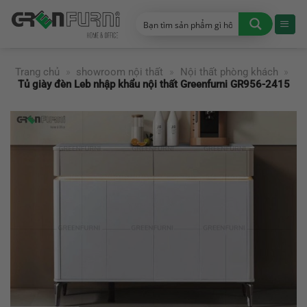
Chuyển
đến
nội
dung
Trang chủ
»
showroom nội thất
»
Nội thất phòng khách
»
Tủ giày đèn Leb nhập khẩu nội thất Greenfurni GR956-2415