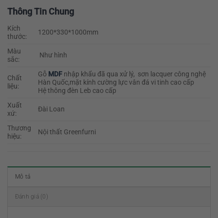
Thông Tin Chung
Kích
1200*330*1000mm
thước:
Màu
Như hình
sắc:
Gỗ
MDF
nhập khẩu đã qua xử lý, sơn lacquer công nghệ
Chất
Hàn Quốc,mặt kính cường lực vân đá vi tinh cao cấp
liệu:
Hệ thông đèn Leb cao cấp
Xuất
Đài Loan
xứ:
Thương
Nội thất Greenfurni
hiệu:
Mô tả
Đánh giá (0)