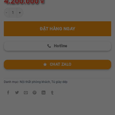
4.200.000
xếp
hạng
0
Tủ giày đèn Leb nhập khẩu nội thất Greenfurni GR956-2415 số lượn
5
sao
ĐẶT HÀNG NGAY
Hotline
CHAT ZALO
Danh mục:
Nội thất phòng khách
,
Tủ giày dép