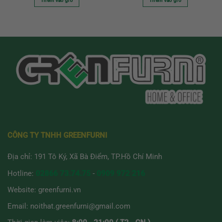
Thêm vào giỏ
Thêm vào giỏ
CÔNG TY TNHH GREENFURNI
Địa chỉ: 191 Tô Ký, Xã Bà Điểm, TP.Hồ Chí Minh
Hotline:
02866 73.74.75
-
0909 972 216
Website:
greenfurni.vn
Email:
noithat.greenfurni@gmail.com