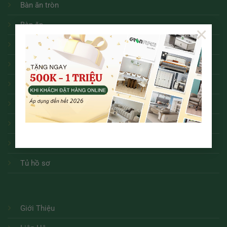
Bàn ăn tròn
Bàn ăn
×
Sofa
Bàn trà
Kệ tivi
Ghế ăn các loại
Bàn Làm Việc
Ghế Văn Phòng
Tủ hồ sơ
Giới Thiệu