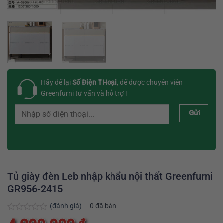
Hãy để lại
Số Điện THoại
, để được chuyên viên
Greenfurni tư vấn và hỗ trợ !
Gửi
Tủ giày đèn Leb nhập khẩu nội thất Greenfurni
GR956-2415
(đánh giá)
0
đã bán
Được
₫