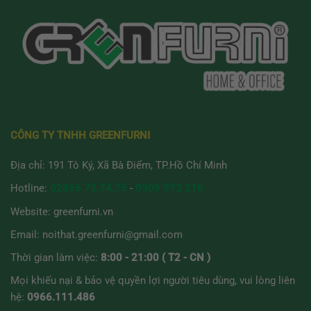
CÔNG TY TNHH GREENFURNI
Địa chỉ: 191 Tô Ký, Xã Bà Điểm, TP.Hồ Chí Minh
Hotline:
02866 73.74.75
-
0909 972 216
Website:
greenfurni.vn
Email:
noithat.greenfurni@gmail.com
Thời gian làm việc:
8:00 - 21:00 ( T2 - CN )
Mọi khiếu nại & bảo vệ quyền lợi người tiêu dùng, vui lòng liên
hệ:
0966.111.486