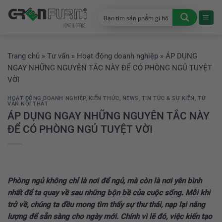
Chuyển
đến
nội
dung
Trang chủ
»
Tư vấn
»
Hoạt động doanh nghiệp
»
ÁP DỤNG
NGAY NHỮNG NGUYÊN TẮC NÀY ĐỂ CÓ PHÒNG NGỦ TUYỆT
VỜI
HOẠT ĐỘNG DOANH NGHIỆP
,
KIẾN THỨC
,
NEWS
,
TIN TỨC & SỰ KIỆN
,
TƯ
VẤN NỘI THẤT
ÁP DỤNG NGAY NHỮNG NGUYÊN TẮC NÀY
ĐỂ CÓ PHÒNG NGỦ TUYỆT VỜI
Phòng ngủ không chỉ là nơi để ngủ, mà còn là nơi yên bình
nhất để ta quay về sau những bộn bề của cuộc sống. Mỗi khi
trở về, chúng ta đều mong tìm thấy sự thư thái, nạp lại năng
lượng để sẵn sàng cho ngày mới. Chính vì lẽ đó, việc kiến tạo