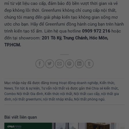
mỉ từ vật liệu cao cấp, đảm bảo độ bền vượt thời gian và vẻ
đẹp không lỗi thời. Greenfurni không chỉ cung cấp nội thất,
chúng tôi mang đến giải pháp kiến tạo không gian sống mơ
ước cho bạn. Hãy để Greenfurni đồng hành cùng bạn trên hành
trình kiến tạo tổ ấm. Liên hệ qua hotline
0909 972 216
hoặc
đến tại showroom:
201 Tô Ký, Trung Chánh, Hóc Môn,
TP.HCM.
Mục nhập này đã được đăng trong
Hoạt động doanh nghiệp
,
Kiến thức
,
News
,
Tin tức & sự kiện
,
Tư vấn nội thất
và được gắn thẻ
Chia sẻ kiến thức
,
Combo Nội thất Gia đình
,
Kiến thức nội thất
,
Nội thất cao cấp
,
nội thất gia
đình
,
nội thất greenfurni
,
nội thất nhập khẩu
,
Nội thất phòng ngủ
.
Bài viết liên quan