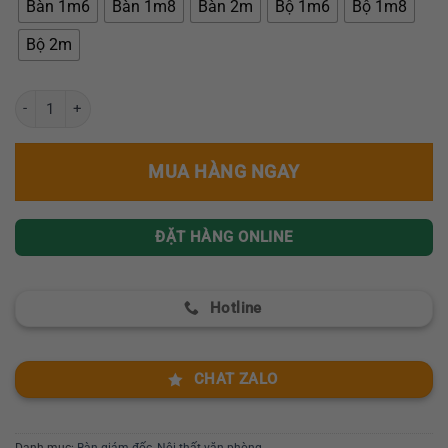
Bàn 1m6
Bàn 1m8
Bàn 2m
Bộ 1m6
Bộ 1m8
Bộ 2m
Bàn giám đốc nhập khẩu GR168-DE số lượng
MUA HÀNG NGAY
ĐẶT HÀNG ONLINE
Hotline
CHAT ZALO
Danh mục:
Bàn giám đốc
,
Nội thất văn phòng