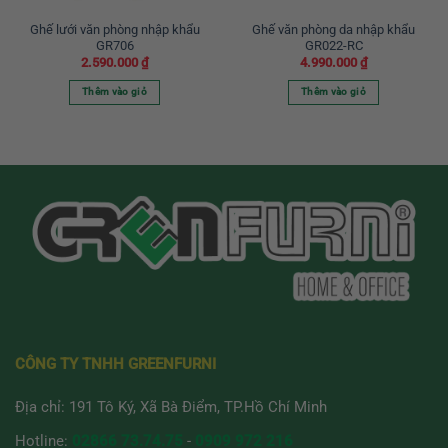
Ghế lưới văn phòng nhập khẩu
Ghế văn phòng da nhập khẩu
GR706
GR022-RC
2.590.000
₫
4.990.000
₫
Thêm vào giỏ
Thêm vào giỏ
CÔNG TY TNHH GREENFURNI
Địa chỉ: 191 Tô Ký, Xã Bà Điểm, TP.Hồ Chí Minh
Hotline:
02866 73.74.75
-
0909 972 216