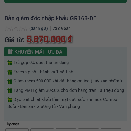
Bàn giám đốc nhập khẩu GR168-DE
(đánh giá)
23
đã bán
Được
5.870.000
₫
Giá từ:
xếp
hạng
0
KHUYẾN MÃI - ƯU ĐÃI
5
sao
Trả góp 0% quẹt thẻ tín dụng
Freeship nội thành và 1 số tỉnh
Giảm thêm 500.000 khi đặt hàng online ( tuỳ sản phẩm )
Tặng PMH giảm 30-50% cho đơn hàng trên 10 Triệu đồng
Đặc biệt chiết khấu tiền mặt cực sốc khi mua Combo
Sofa - Bàn ăn - Giường tủ - Văn phòng
Tùy chọn