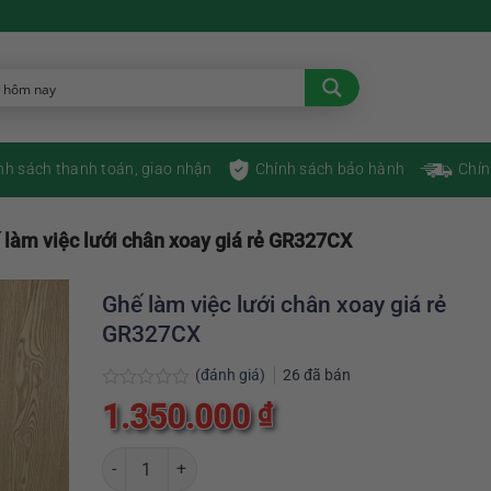
nh sách thanh toán, giao nhận
Chính sách bảo hành
Chín
 làm việc lưới chân xoay giá rẻ GR327CX
Ghế làm việc lưới chân xoay giá rẻ
GR327CX
(đánh giá)
26
đã bán
Được
1.350.000
₫
xếp
hạng
0
Ghế làm việc lưới chân xoay giá rẻ GR327CX số lượng
5
sao