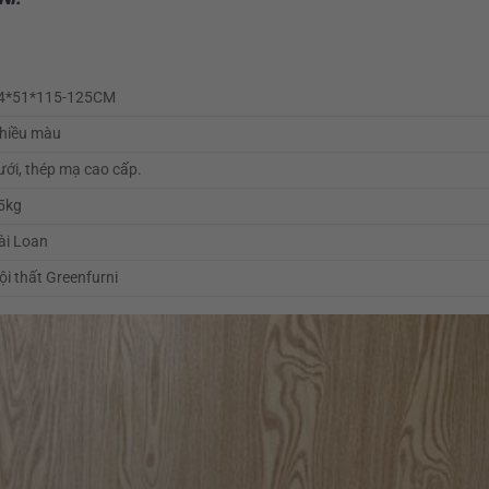
4*51*115-125CM
hiều màu
ưới, thép mạ cao cấp.
5kg
ài Loan
ội thất Greenfurni