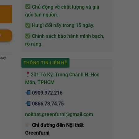
Chủ động về chất lượng và giá
gốc tận nguồn.
Hư gì đổi nấy trong 15 ngày.
O
Chính sách bảo hành minh bạch,
rõ ràng.
oay
,
THÔNG TIN LIÊN HỆ
201 Tô Ký, Trung Chánh,H. Hóc
Môn, TPHCM
0909.972.216
0866.73.74.75
noithat.greenfurni@gmail.com
Chỉ đường đến Nội thất
Greenfurni