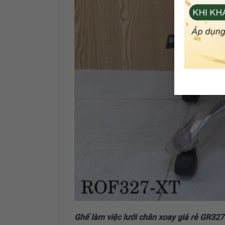
Ghế làm việc lưới chân xoay giá rẻ GR32