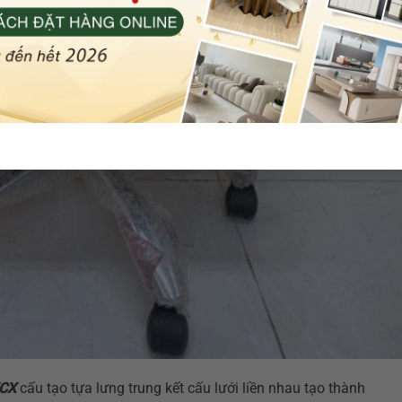
7CX
cấu tạo tựa lưng trung kết cấu lưới liền nhau tạo thành