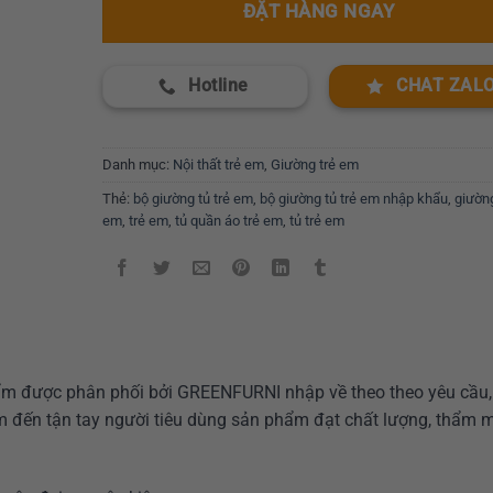
ĐẶT HÀNG NGAY
Hotline
CHAT ZAL
Danh mục:
Nội thất trẻ em
,
Giường trẻ em
Thẻ:
bộ giường tủ trẻ em
,
bộ giường tủ trẻ em nhập khẩu
,
giường
em
,
trẻ em
,
tủ quần áo trẻ em
,
tủ trẻ em
m được phân phối bởi GREENFURNI nhập về theo theo yêu cầu,
m đến tận tay người tiêu dùng sản phẩm đạt chất lượng, thẩm 