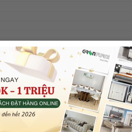
sơn lacker cao cấp đã qua xử lý, kháng ẩm, chống mối mọt,
ỗ hoàn toàn thân thiện và an toàn cho bé.
à kệ trưng dụng những quà lưu niệm thật gọn gàng, đẹp mắt.
 mắt, sinh động.
 giảm chiều cao tùy chỉnh, giúp bé điều chỉnh đúng với tư thế
được thoải mái, đảm bảo an toàn cho cột sống cho bé.