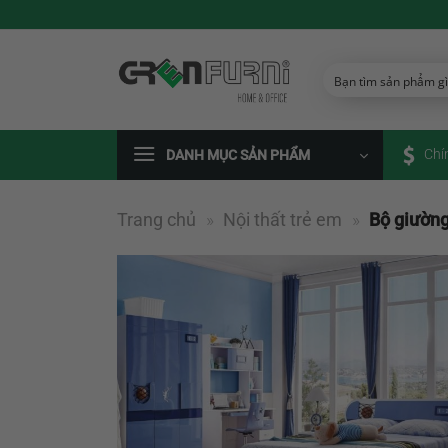
Chuyển
đến
nội
dung
Chí
DANH MỤC SẢN PHẨM
Trang chủ
»
Nội thất trẻ em
»
Bộ giường