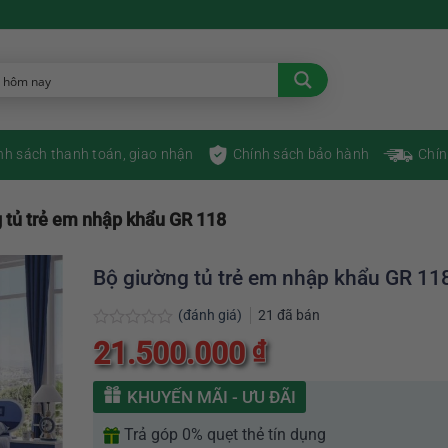
nh sách thanh toán, giao nhận
Chính sách bảo hành
Chín
 tủ trẻ em nhập khẩu GR 118
Bộ giường tủ trẻ em nhập khẩu GR 11
(đánh giá)
21
đã bán
Được
21.500.000
₫
xếp
hạng
0
KHUYẾN MÃI - ƯU ĐÃI
5
sao
Trả góp 0% quẹt thẻ tín dụng