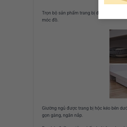
Trọn bộ sản phẩm trang bị đầy đủ bao gồm
móc đồ.
Giường ngủ được trang bị hộc kéo bên dưới
gọn gàng, ngăn nắp.