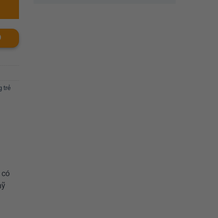
O
 trẻ
 có
mỹ