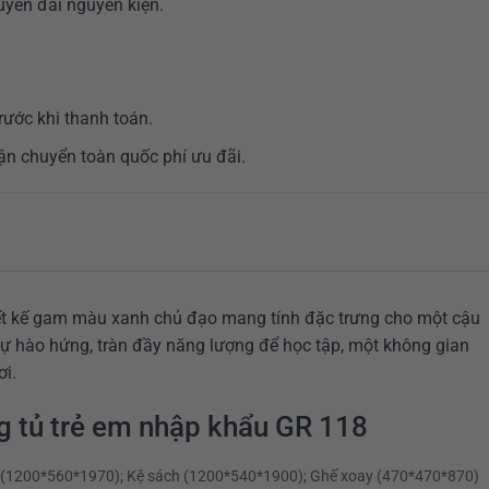
yên đai nguyên kiện.
ước khi thanh toán.
n chuyển toàn quốc phí ưu đãi.
ết kế gam màu xanh chủ đạo mang tính đặc trưng cho một cậu
ự hào hứng, tràn đầy năng lượng để học tập, một không gian
ơi.
g tủ trẻ em nhập khẩu GR 118
 (1200*560*1970); Kệ sách (1200*540*1900); Ghế xoay (470*470*870)