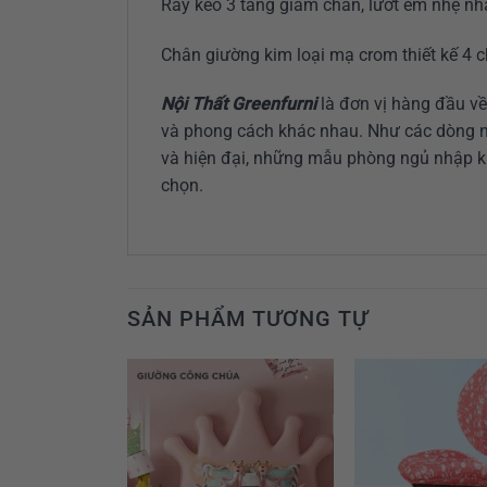
Ray kéo 3 tầng giảm chấn, lướt êm nhẹ nh
Chân giường kim loại mạ crom thiết kế 4 ch
Nội Thất Greenfurni
là đơn vị hàng đầu về
và phong cách khác nhau. Như các dòng
và hiện đại, những mẫu phòng ngủ nhập k
chọn.
SẢN PHẨM TƯƠNG TỰ