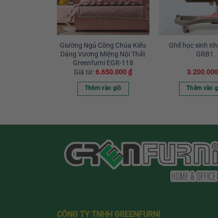
 Trẻ Em Nhập
Giường Ngủ Công Chúa Kiểu
Ghế học sinh n
GR 201
Dáng Vương Miệng Nội Thất
GRB1
Greenfurni EGR-118
0.000
₫
Giá từ:
6.650.000
₫
3.200.00
vào giỏ
Thêm vào giỏ
Thêm vào g
Sản
phẩm
này
có
nhiều
biến
thể.
Các
tùy
chọn
có
CÔNG TY TNHH GREENFURNI