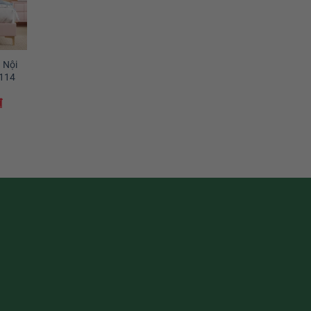
 Nội
-114
₫