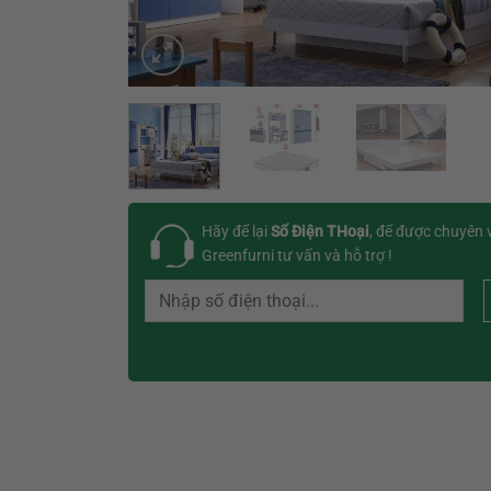
Hãy để lại
Số Điện THoại
, để được chuyên 
Greenfurni tư vấn và hỗ trợ !