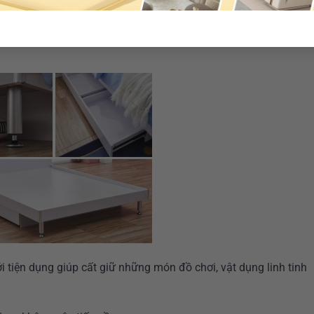
: Giường ngủ + 1 tab + 1 tủ áo + 1 bàn học + 1 ghế xoay + 1 câ
 tiện dụng giúp cất giữ những món đồ chơi, vật dụng linh tinh