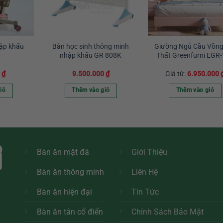
hập khẩu
Bàn học sinh thông minh
Giường Ngủ Cầu Vồng
nhập khẩu GR 808K
Thất Greenfurni EGR
0
₫
9.500.000
₫
Giá từ:
6.950.000
iỏ
Thêm vào giỏ
Thêm vào giỏ
Sản
phẩm
này
có
nhiều
Bàn ăn mặt đá
Giới Thiệu
biến
Bàn ăn thông minh
Liên Hệ
thể.
Các
Bàn ăn hiện đại
Tin Tức
tùy
chọn
Bàn ăn tân cổ điển
Chính Sách Bảo Mật
có