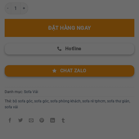
Bộ sofa góc thư giãn cao cấp GR102 số lượng
ĐẶT HÀNG NGAY
Hotline
CHAT ZALO
Danh mục:
Sofa Vải
Thẻ:
bộ sofa góc
,
sofa góc
,
sofa phòng khách
,
sofa rẻ tphcm
,
sofa thư giản
,
sofa vải