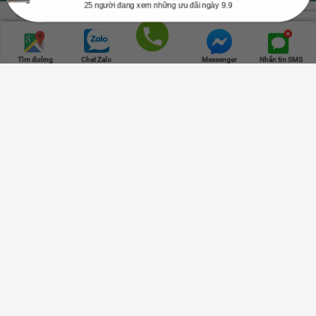
25 người đang xem những ưu đãi ngày 9.9
© Bản quyền thuộc về NỘI THẤT GREENFURNI | Mã số doanh nghiệp số
0315347534, cung cấp ngày 23-10-2018, nơi cấp: Sở Kế Hoạch và Đầu Tư
TPHCM.
Trang chủ
Danh mục
Cửa hàng
Giỏ hàng
Lên đầu
Gọi điện
Tìm đường
Chat Zalo
Messenger
Nhắn tin SMS