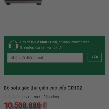
Hãy để lại
Số Điện THoại
, để được chuyên viên
Greenfurni tư vấn và hỗ trợ !
Gửi
Bộ sofa góc thư giãn cao cấp GR102
(đánh giá)
10
đã bán
Được
10.500.000
₫
xếp