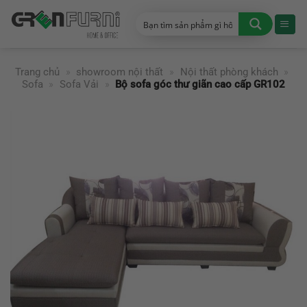
Chuyển
đến
nội
dung
Trang chủ
»
showroom nội thất
»
Nội thất phòng khách
»
Sofa
»
Sofa Vải
»
Bộ sofa góc thư giãn cao cấp GR102