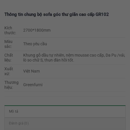
Thông tin chung bộ sofa góc thư giãn cao cấp GR102
Kích
2700*1800mm
thước:
Màu
Theo yêu cầu
sắc:
Chất
Khung gỗ dầu tự nhiên, nệm mousse cao cấp, Da Pu /vải,
liệu:
lò so chữ S, thun đàn hồi tốt.
Xuất
Việt Nam
xứ:
Thương
Greenfurni
hiệu:
Mô tả
Đánh giá (0)