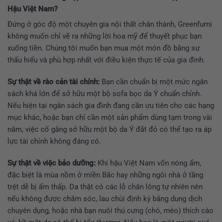
Hậu Việt Nam?
Đứng ở góc độ một chuyên gia nội thất chân thành, Greenfurni
không muốn chỉ vẽ ra những lời hoa mỹ để thuyết phục bạn
xuống tiền. Chúng tôi muốn bạn mua một món đồ bằng sự
thấu hiểu và phù hợp nhất với điều kiện thực tế của gia đình.
Sự thật về rào cản tài chính:
Bạn cần chuẩn bị một mức ngân
sách khá lớn để sở hữu một bộ sofa bọc da Ý chuẩn chỉnh.
Nếu hiện tại ngân sách gia đình đang cần ưu tiên cho các hạng
mục khác, hoặc bạn chỉ cần một sản phẩm dùng tạm trong vài
năm, việc cố gắng sở hữu một bộ da Ý đắt đỏ có thể tạo ra áp
lực tài chính không đáng có.
Sự thật về việc bảo dưỡng:
Khí hậu Việt Nam vốn nóng ẩm,
đặc biệt là mùa nồm ở miền Bắc hay những ngôi nhà ở tầng
trệt dễ bị ẩm thấp. Da thật có các lỗ chân lông tự nhiên nên
nếu không được chăm sóc, lau chùi định kỳ bằng dung dịch
chuyên dụng, hoặc nhà bạn nuôi thú cưng (chó, mèo) thích cào