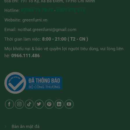
Địa chỉ: 191 Tô Ký, Xã Bà Điểm, TP.Hồ Chí Minh
Hotline:
02866 73.74.75
-
0909 972 216
Website:
greenfurni.vn
Email:
noithat.greenfurni@gmail.com
Thời gian làm việc:
8:00 - 21:00 ( T2 - CN )
Mọi khiếu nại & bảo vệ quyền lợi người tiêu dùng, vui lòng liên
hệ:
0966.111.486
Bàn ăn mặt đá