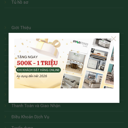
Tủ hồ sơ
Giới Thiệu
×
Liên Hệ
Tin Tức
Chính Sách Bảo Mật
Chính Sách Đổi Trả
Chính Sách Bảo Hành
Hướng Dẫn Mua Hàng Online
Thanh Toán và Giao Nhận
Điều Khoản Dịch Vụ
Tuyển dụng