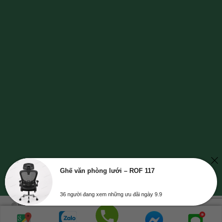
Ghế văn phòng lưới – ROF 117
36 người đang xem những ưu đãi ngày 9.9
© Bản quyền thuộc về NỘI THẤT GREENFURNI | Mã số doanh nghiệp số
0315347534, cung cấp ngày 23-10-2018, nơi cấp: Sở Kế Hoạch và Đầu Tư