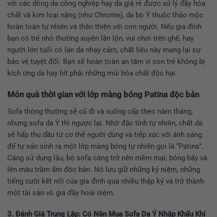
với các dòng da công nghiệp hay da giá rẻ được xử lý đầy hóa
chất và kim loại nặng (như Chrome), da bò Ý thuộc thảo mộc
hoàn toàn tự nhiên và thân thiện với con người. Nếu gia đình
bạn có trẻ nhỏ thường xuyên lăn lộn, vui chơi trên ghế, hay
người lớn tuổi có làn da nhạy cảm, chất liệu này mang lại sự
bảo vệ tuyệt đối. Bạn sẽ hoàn toàn an tâm vì con trẻ không bị
kích ứng da hay hít phải những mùi hóa chất độc hại.
Món quà thời gian với lớp màng bóng Patina độc bản
Sofa thông thường sẽ cũ đi và xuống cấp theo năm tháng,
nhưng sofa da Ý thì ngược lại. Nhờ đặc tính tự nhiên, chất da
sẽ hấp thụ dầu từ cơ thể người dùng và tiếp xúc với ánh sáng
để tự sản sinh ra một lớp màng bóng tự nhiên gọi là “Patina”.
Càng sử dụng lâu, bộ sofa càng trở nên mềm mại, bóng bẩy và
lên màu trầm ấm độc bản. Nó lưu giữ những kỷ niệm, những
tiếng cười kết nối của gia đình qua nhiều thập kỷ và trở thành
một tài sản vô giá đầy hoài niệm.
3. Đánh Giá Trung Lập: Có Nên Mua Sofa Da Ý Nhập Khẩu Khí