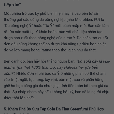
tiếp xúc”
Một chiêu trò cực kỳ phổ biến hiện nay là các bên tư vấn
thường gọi các dòng da công nghiệp (như Microfiber, PU) là
“Da công nghệ Ý” hoặc “Da Ý” một cách mập mờ. Bạn cần làm
rõ: Da sản xuất tại Ý khác hoàn toàn với chất liệu nhân tạo
được sản xuất theo công nghệ của nước Ý. Da nhân tạo dù tốt
đến đâu cũng không thể có được khả năng tự điều hòa nhiệt
độ và lớp màng bóng Patina theo thời gian như da thật.
Bên cạnh đó, bạn hãy hỏi thẳng người bán:
“Bộ sofa này là Full-
leather (da thật 100% toàn bộ) hay Half-leather (da tiếp
xúc)?”
. Nhiều đơn vị chỉ bọc da Ý ở những phần cơ thể chạm
vào (mặt ngồi, tựa lưng, tay vịn), còn mặt sau và phần hông
ghế họ bọc bằng giả da nhưng lại tính tiền toàn bộ theo giá da
thật. Sự nhập nhèm này nếu không hỏi kỹ, bạn sẽ là người chịu
thiệt thòi lớn nhất.
5. Khám Phá Bộ Sưu Tập Sofa Da Thật Greenfurni Phù Hợp