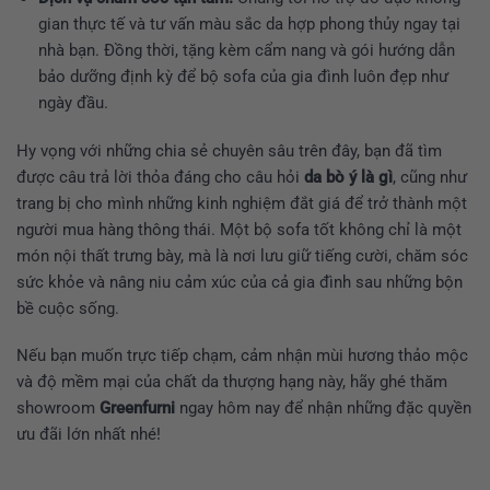
gian thực tế và tư vấn màu sắc da hợp phong thủy ngay tại
nhà bạn. Đồng thời, tặng kèm cẩm nang và gói hướng dẫn
bảo dưỡng định kỳ để bộ sofa của gia đình luôn đẹp như
ngày đầu.
Hy vọng với những chia sẻ chuyên sâu trên đây, bạn đã tìm
được câu trả lời thỏa đáng cho câu hỏi
da bò ý là gì
, cũng như
trang bị cho mình những kinh nghiệm đắt giá để trở thành một
người mua hàng thông thái. Một bộ sofa tốt không chỉ là một
món nội thất trưng bày, mà là nơi lưu giữ tiếng cười, chăm sóc
sức khỏe và nâng niu cảm xúc của cả gia đình sau những bộn
bề cuộc sống.
Nếu bạn muốn trực tiếp chạm, cảm nhận mùi hương thảo mộc
và độ mềm mại của chất da thượng hạng này, hãy ghé thăm
showroom
Greenfurni
ngay hôm nay để nhận những đặc quyền
ưu đãi lớn nhất nhé!