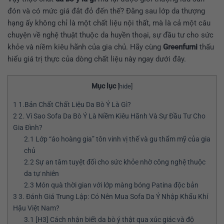
đón và có mức giá đắt đỏ đến thế? Đằng sau lớp da thượng
hạng ấy không chỉ là một chất liệu nội thất, mà là cả một câu
chuyện về nghệ thuật thuộc da huyền thoại, sự đầu tư cho sức
khỏe và niềm kiêu hãnh của gia chủ. Hãy cùng
Greenfurni
thấu
hiểu giá trị thực của dòng chất liệu này ngay dưới đây.
Mục lục
[
hide
]
1
1.Bản Chất Chất Liệu Da Bò Ý Là Gì?
2
2. Vì Sao Sofa Da Bò Ý Là Niềm Kiêu Hãnh Và Sự Đầu Tư Cho
Gia Đình?
2.1
Lớp “áo hoàng gia” tôn vinh vị thế và gu thẩm mỹ của gia
chủ
2.2
Sự an tâm tuyệt đối cho sức khỏe nhờ công nghệ thuộc
da tự nhiên
2.3
Món quà thời gian với lớp màng bóng Patina độc bản
3
3. Đánh Giá Trung Lập: Có Nên Mua Sofa Da Ý Nhập Khẩu Khí
Hậu Việt Nam?
3.1
[H3] Cách nhận biết da bò ý thật qua xúc giác và độ