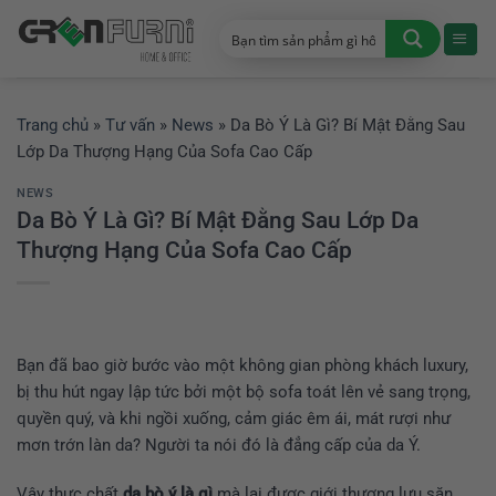
Chuyển
đến
nội
dung
Trang chủ
»
Tư vấn
»
News
»
Da Bò Ý Là Gì? Bí Mật Đằng Sau
Lớp Da Thượng Hạng Của Sofa Cao Cấp
NEWS
Da Bò Ý Là Gì? Bí Mật Đằng Sau Lớp Da
Thượng Hạng Của Sofa Cao Cấp
Bạn đã bao giờ bước vào một không gian phòng khách luxury,
bị thu hút ngay lập tức bởi một bộ sofa toát lên vẻ sang trọng,
quyền quý, và khi ngồi xuống, cảm giác êm ái, mát rượi như
mơn trớn làn da? Người ta nói đó là đẳng cấp của da Ý.
Vậy thực chất
da bò ý là gì
mà lại được giới thượng lưu săn