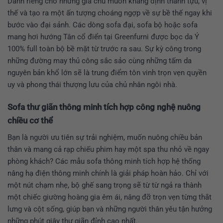
Dành riêng cho những gia chủ muốn khẳng định thành tựu, vị
thế và tạo ra một ấn tượng choáng ngợp về sự bề thế ngay khi
bước vào đại sảnh. Các dòng sofa đại, sofa bộ hoặc sofa
mang hơi hướng Tân cổ điển tại Greenfurni được bọc da Ý
100% full toàn bộ bề mặt từ trước ra sau. Sự kỳ công trong
những đường may thủ công sắc sảo cùng những tấm da
nguyên bản khổ lớn sẽ là trung điểm tôn vinh trọn vẹn quyền
uy và phong thái thượng lưu của chủ nhân ngôi nhà.
Sofa thư giãn thông minh tích hợp công nghệ nuông
chiều cơ thể
Bạn là người ưu tiên sự trải nghiệm, muốn nuông chiều bản
thân và mang cả rạp chiếu phim hay một spa thu nhỏ về ngay
phòng khách? Các mẫu sofa thông minh tích hợp hệ thống
nâng hạ điện thông minh chính là giải pháp hoàn hảo. Chỉ với
một nút chạm nhẹ, bộ ghế sang trọng sẽ từ từ ngả ra thành
một chiếc giường hoàng gia êm ái, nâng đỡ trọn vẹn từng thắt
lưng và cột sống, giúp bạn và những người thân yêu tận hưởng
những phút giây thư giãn đỉnh cao nhất.