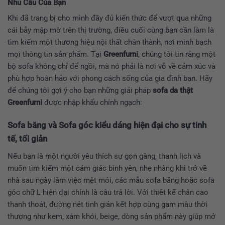
Nhu Cầu Của Bạn
Khi đã trang bị cho mình đầy đủ kiến thức để vượt qua những
cái bẫy mập mờ trên thị trường, điều cuối cùng bạn cần làm là
tìm kiếm một thương hiệu nội thất chân thành, nơi minh bạch
mọi thông tin sản phẩm. Tại
Greenfurni
, chúng tôi tin rằng một
bộ sofa không chỉ để ngồi, mà nó phải là nơi vỗ về cảm xúc và
phù hợp hoàn hảo với phong cách sống của gia đình bạn. Hãy
để chúng tôi gợi ý cho bạn những giải pháp
sofa da thật
Greenfurni
được nhập khẩu chính ngạch:
Sofa băng và Sofa góc kiểu dáng hiện đại cho sự tinh
tế, tối giản
Nếu bạn là một người yêu thích sự gọn gàng, thanh lịch và
muốn tìm kiếm một cảm giác bình yên, nhẹ nhàng khi trở về
nhà sau ngày làm việc mệt mỏi, các mẫu sofa băng hoặc sofa
góc chữ L hiện đại chính là câu trả lời. Với thiết kế chân cao
thanh thoát, đường nét tinh giản kết hợp cùng gam màu thời
thượng như kem, xám khói, beige, dòng sản phẩm này giúp mở