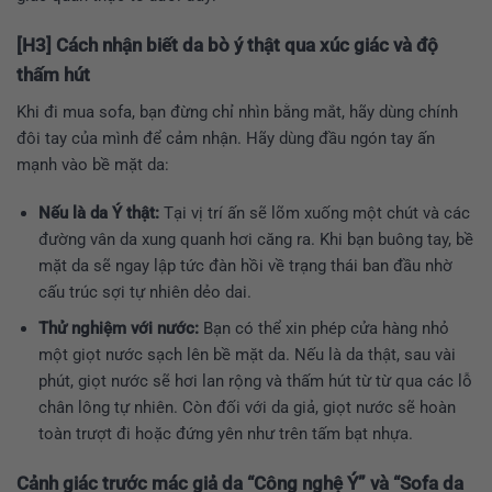
[H3] Cách nhận biết da bò ý thật qua xúc giác và độ
thấm hút
Khi đi mua sofa, bạn đừng chỉ nhìn bằng mắt, hãy dùng chính
đôi tay của mình để cảm nhận. Hãy dùng đầu ngón tay ấn
mạnh vào bề mặt da:
Nếu là da Ý thật:
Tại vị trí ấn sẽ lõm xuống một chút và các
đường vân da xung quanh hơi căng ra. Khi bạn buông tay, bề
mặt da sẽ ngay lập tức đàn hồi về trạng thái ban đầu nhờ
cấu trúc sợi tự nhiên dẻo dai.
Thử nghiệm với nước:
Bạn có thể xin phép cửa hàng nhỏ
một giọt nước sạch lên bề mặt da. Nếu là da thật, sau vài
phút, giọt nước sẽ hơi lan rộng và thấm hút từ từ qua các lỗ
chân lông tự nhiên. Còn đối với da giả, giọt nước sẽ hoàn
toàn trượt đi hoặc đứng yên như trên tấm bạt nhựa.
Cảnh giác trước mác giả da “Công nghệ Ý” và “Sofa da