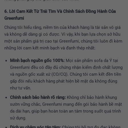
6. Lời Cam Kết Từ Trái Tim Và Chính Sách Đồng Hành Của
Greenfurni
Chúng tôi hiểu rằng, niềm tin của khách hàng là tài sản vô giá
và không dễ dàng gì có được. Vì vậy, khi bạn lựa chọn sở hữu
một sản phẩm giá trị cao tại Greenfurni, chúng tôi luôn đi kèm
những lời cam kết minh bạch và đanh thép nhất:
Minh bạch nguồn gốc 100%:
Mọi sản phẩm sofa da Ý tại
Greenfurni đều có đầy đủ chứng nhận kiểm định chất lượng
và nguồn gốc xuất xứ (CO/CQ). Chúng tôi cam kết đền tiền
gấp đôi nếu khách hàng phát hiện bề mặt da không đúng
như tư vấn.
Chính sách bảo hành rõ ràng:
Không chỉ bảo hành khung
sườn vững chắc, Greenfurni mang đến gói bảo hành bề mặt
da dài hạn, giúp bạn hoàn toàn an tâm trong suốt quá trình
sử dụng.
Dịch vụ chăm sóc tận tâm:
Chúng tôi hỗ trợ đo đạc không