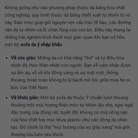
Không giống như các phương pháp thuộc da bằng hóa chất
công nghiệp, quy trình thuộc da bằng chiết xuất tự nhiên từ vỏ
cây, thảo mộc giúp giữ nguyên vẹn cấu trúc tế bào, các đường
vân da tự nhiên và lỗ chân lông của con bò. Điều này mang lại
những trải nghiệm kích thích mọi giác quan khi bạn sở hữu
một bộ
sofa da ý nhập khẩu
:
Về xúc giác:
Miếng da có khả năng “thở” và tự điều hòa
nhiệt độ theo thân nhiệt con người. Bạn sẽ cảm nhận được
sự ấm áp, vỗ về khi đông sang và sự mát rượi, thông
thoáng, hoàn toàn không bị bí bách mồ hôi giữa mùa hè oi
bức của Việt Nam.
Về khứu giác:
Một bộ sofa da thuộc Ý chuẩn luôn thoang
thoảng một mùi hương thảo mộc tự nhiên dịu nhẹ, ngai ngái
đặc trưng của động vật, tuyệt đối không có mùi nồng nặc
của hóa chất hay mùi nhựa plastic như các dòng da nhân
tạo. Đó chính là thứ “mùi hương của sự giàu sang” mà giới
thượng lưu luôn yêu thích.