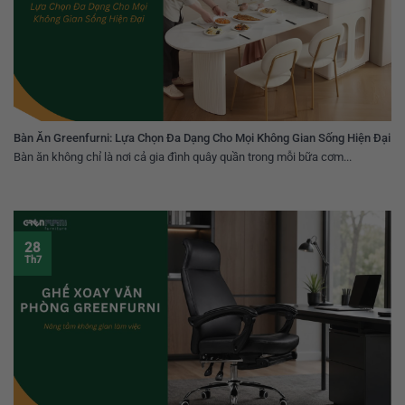
Bàn Ăn Greenfurni: Lựa Chọn Đa Dạng Cho Mọi Không Gian Sống Hiện Đại
Bàn ăn không chỉ là nơi cả gia đình quây quần trong mỗi bữa cơm...
28
Th7