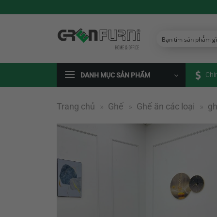
Chuyển
đến
nội
dung
Chí
DANH MỤC SẢN PHẨM
Trang chủ
»
Ghế
»
Ghế ăn các loại
»
gh