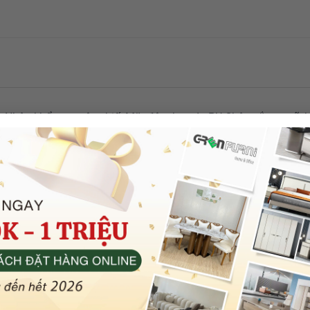
n Nhập khẩu nguyên chiếcMặt đệm bọc da PU Chân sắt sơn tĩn