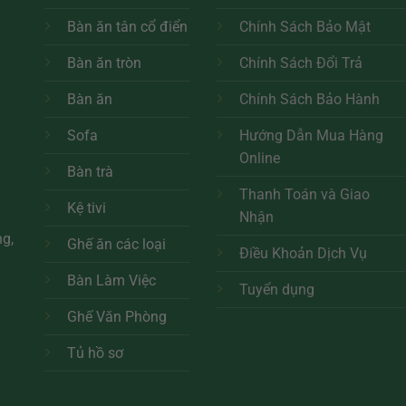
chọn
chọn
Bàn ăn tân cổ điển
Chính Sách Bảo Mật
có
có
thể
thể
Bàn ăn tròn
Chính Sách Đổi Trả
được
được
h
Bàn ăn
Chính Sách Bảo Hành
chọn
chọn
trên
trên
Sofa
Hướng Dẫn Mua Hàng
trang
trang
Online
sản
sản
Bàn trà
phẩm
phẩm
Thanh Toán và Giao
Kệ tivi
Nhận
ng,
Ghế ăn các loại
Điều Khoản Dịch Vụ
Bàn Làm Việc
Tuyển dụng
Ghế Văn Phòng
Tủ hồ sơ