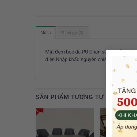
Mô tả
Đánh giá (0)
Mặt đệm bọc da PU Chân sắt sơn tĩnh điệ
điện Nhập khẩu nguyên chiếc
SẢN PHẨM TƯƠNG TỰ