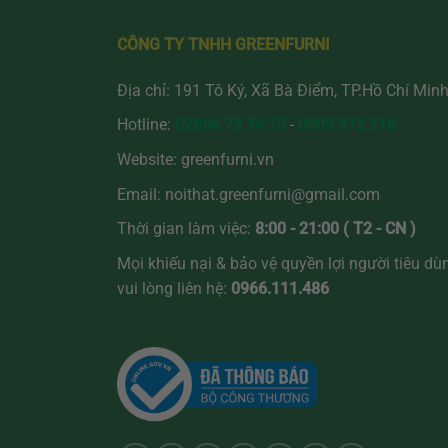
chọn
chọn
có
có
CÔNG TY TNHH GREENFURNI
thể
thể
được
được
Địa chỉ: 191 Tô Ký, Xã Bà Điểm, TP.Hồ Chí Min
chọn
chọn
Hotline:
02866 73.74.75
-
0909 972 216
trên
trên
trang
trang
Website:
greenfurni.vn
sản
sản
Email:
noithat.greenfurni@gmail.com
phẩm
phẩm
Thời gian làm việc:
8:00 - 21:00 ( T2 - CN )
Mọi khiếu nại & bảo vệ quyền lợi người tiêu dù
vui lòng liên hệ:
0966.111.486