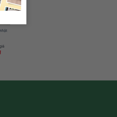
 nhật
giá
₫