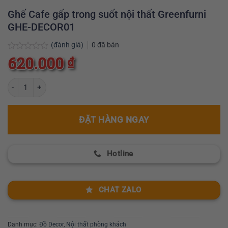
Ghế Cafe gấp trong suốt nội thất Greenfurni
GHE-DECOR01
(đánh giá)
0
đã bán
Được
620.000
₫
xếp
hạng
0
Ghế Cafe gấp trong suốt nội thất Greenfurni GHE-DECOR01 số lượng
5
sao
ĐẶT HÀNG NGAY
Hotline
CHAT ZALO
Danh mục:
Đồ Decor
,
Nội thất phòng khách