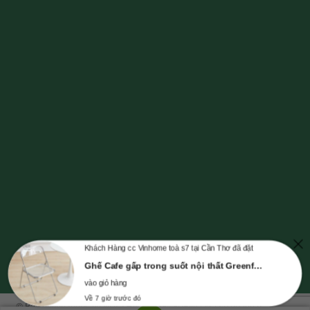
Khách Hàng cc Vinhome toà s7 tại Cần Thơ đã đặt
Ghế Cafe gấp trong suốt nội thất Greenfurni GHE-DECOR01
vào giỏ hàng
Về 7 giờ trước đó
© Bản quyền thuộc về NỘI THẤT GREENFURNI | Mã số doanh nghiệp số