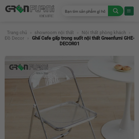
Chuyển
đến
nội
dung
Trang chủ
»
showroom nội thất
»
Nội thất phòng khách
»
Đồ Decor
»
Ghế Cafe gấp trong suốt nội thất Greenfurni GHE-
DECOR01