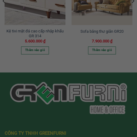
Kệ tivi mặt đá cao cấp nhập khẩu
Sofa băng thư giãn GR20
GR 314
5.600.000
₫
7.900.000
₫
Thêm vào giỏ
Thêm vào giỏ
CÔNG TY TNHH GREENFURNI