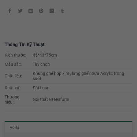
Thông Tin Kỹ Thuật
Kích thước:
45*43*75cm
Màu sắc:
Tùy chọn
Khung ghế hợp kim , lưng ghế nhựa Acrylic trong
Chất liệu:
suốt.
Xuất xứ:
Đài Loan
Thương
Nội thất Greenfurni
hiệu:
Mô tả