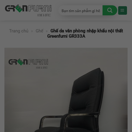
Chuyển
đến
nội
dung
Trang chủ
»
Ghế
»
Ghế da văn phòng nhập khẩu nội thất
Greenfurni GR333A