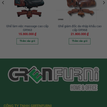
Ghế làm việc massage cao cấp
Ghế giám đốc da nhập khẩu cao
GR963
cấp GR968
15.300.000
₫
21.800.000
₫
Thêm vào giỏ
Thêm vào giỏ
CÔNG TY TNHH GREENFURNI