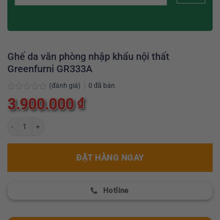
Ghế da văn phòng nhập khẩu nội thất
Greenfurni GR333A
(đánh giá)
0
đã bán
Được
3.900.000
₫
xếp
hạng
0
Ghế da văn phòng nhập khẩu nội thất Greenfurni GR333A số lượng
5
sao
ĐẶT HÀNG NGAY
Hotline