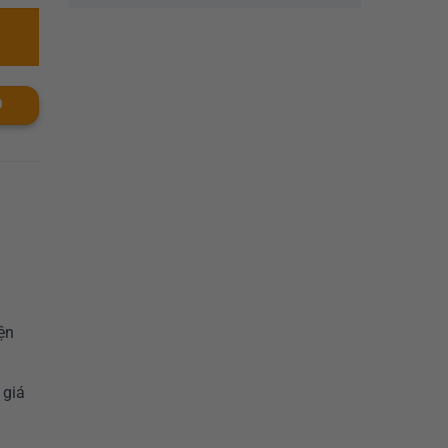
O
ện
 giá