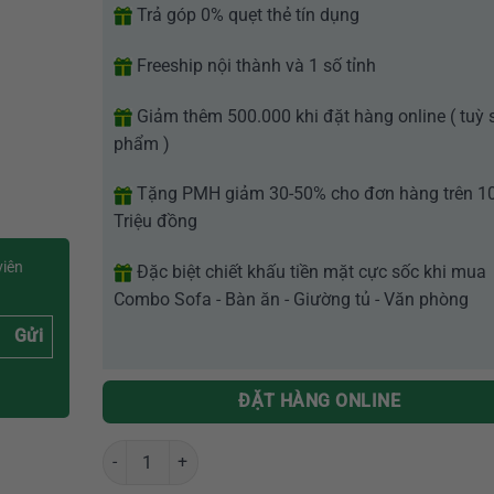
Trả góp 0% quẹt thẻ tín dụng
Freeship nội thành và 1 số tỉnh
Giảm thêm 500.000 khi đặt hàng online ( tuỳ 
phẩm )
Tặng PMH giảm 30-50% cho đơn hàng trên 1
Triệu đồng
viên
Đặc biệt chiết khấu tiền mặt cực sốc khi mua
Combo Sofa - Bàn ăn - Giường tủ - Văn phòng
Gửi
ĐẶT HÀNG ONLINE
Ghế giám đốc da nhập khẩu cao cấp GR159 số lượng