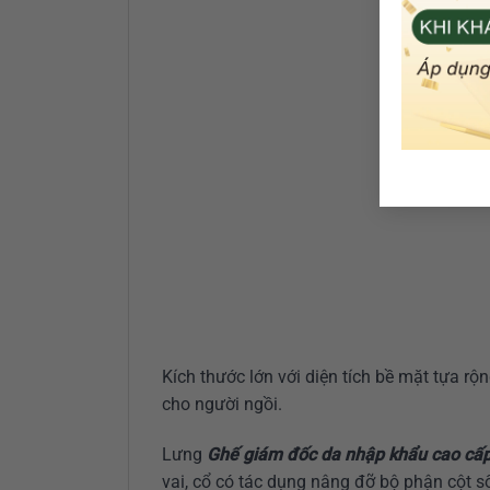
Kích thước lớn với diện tích bề mặt tựa rộ
cho người ngồi.
Lưng
Ghế giám đốc da nhập khẩu cao cấ
vai, cổ có tác dụng nâng đỡ bộ phận cột số