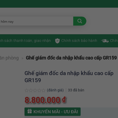
nh sách thanh toán, giao nhận
Chính sách bảo hành
Chín
ăn phòng
»
Ghế giám đốc da nhập khẩu cao cấp GR159
Ghế giám đốc da nhập khẩu cao cấp
GR159
(đánh giá)
33
đã bán
Được
8.800.000
₫
xếp
hạng
0
KHUYẾN MÃI - ƯU ĐÃI
5
sao