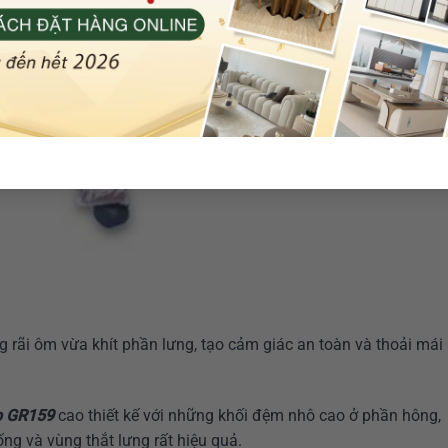
ng rãi ôm vừa khít phần lưng, tạo cảm giác an toàn và thoải mái
p GR159
cao thiết kế với những khối đệm nhô cao ở phần hông,
ng và vùng thắt lưng rất hiệu quả.