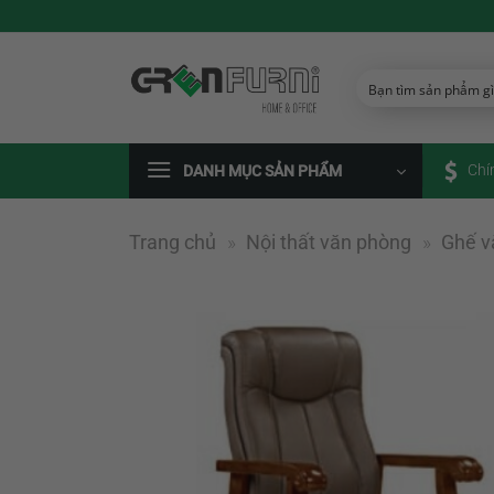
Chuyển
đến
nội
dung
Chí
DANH MỤC SẢN PHẨM
Trang chủ
»
Nội thất văn phòng
»
Ghế v