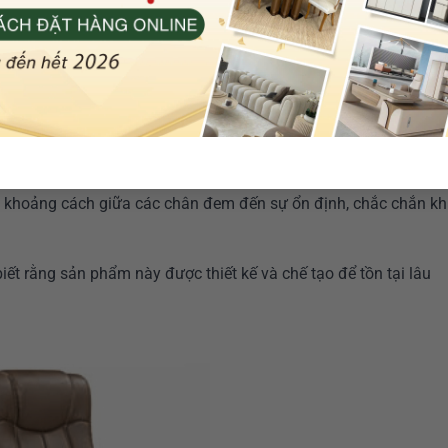
 dặn, khi ngồi có sự mát mẻ không bị tích nhiệt.
ọc ở lưng và mông ghế, tạo cảm giác thỏa mái nhất khi ngồi
ng nhẹ vừa phải nâng đỡ toàn bộ cột sống lưng của người sử
quả.
i khoảng cách giữa các chân đem đến sự ổn định, chắc chắn kh
iết rằng sản phẩm này được thiết kế và chế tạo để tồn tại lâu