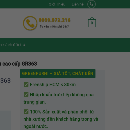
Giới Thiệu
Liên hệ
0
h sách đổi trả
u cao cấp GR363
GREENFURNI – GIÁ TỐT, CHẤT BỀN
R363
Freeship HCM < 30km
Nhập khẩu trực tiếp không qua
trung gian.
100% Sản xuất và phân phối từ
nhà xưởng đến khách hàng trong và
ngoài nước.