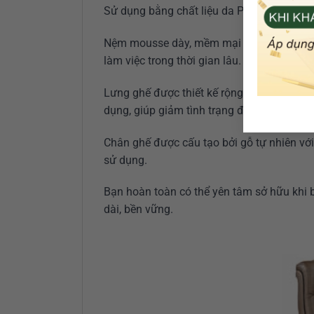
Sử dụng bằng chất liệu da PVC cao cấp dày
Nệm mousse dày, mềm mại và êm ái được b
làm việc trong thời gian lâu.
Lưng ghế được thiết kế rộng rãi, có độ co
dụng, giúp giảm tình trạng đau lưng hiệu 
Chân ghế được cấu tạo bởi gỗ tự nhiên vớ
sử dụng.
Bạn hoàn toàn có thể yên tâm sở hữu khi b
dài, bền vững.