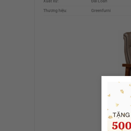
Xuất xứ:
Đài Loan
Thương hiệu:
Greenfurni