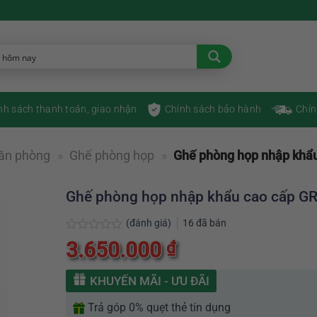
nh sách thanh toán, giao nhận
Chính sách bảo hành
Chín
ăn phòng
»
Ghế phòng họp
»
Ghế phòng họp nhập khẩ
Ghế phòng họp nhập khẩu cao cấp G
(đánh giá)
16
đã bán
Được
3.650.000
₫
xếp
hạng
0
KHUYẾN MÃI - ƯU ĐÃI
5
sao
Trả góp 0% quẹt thẻ tín dụng