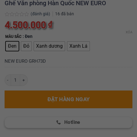
Ghế Văn phòng Hàn Quốc NEW EURO
(đánh giá)
16
đã bán
Được
4.500.000
₫
xếp
hạng
XÓA
0
: Đen
MÀU SẮC
5
Đen
Đỏ
Xanh dương
Xanh Lá
sao
NEW EURO GRH73D
Ghế Văn phòng Hàn Quốc NEW EURO số lượng
ĐẶT HÀNG NGAY
Hotline