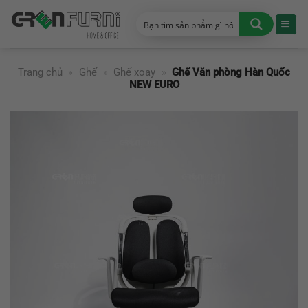
Chuyển
đến
nội
dung
Trang chủ
»
Ghế
»
Ghế xoay
»
Ghế Văn phòng Hàn Quốc
NEW EURO