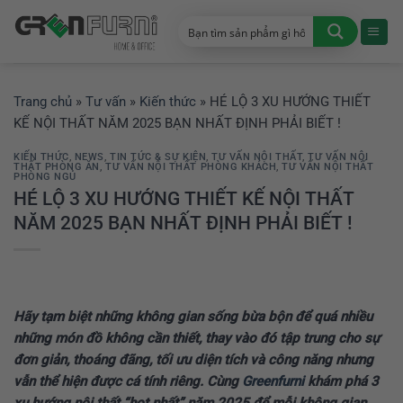
Chuyển
đến
nội
dung
Trang chủ
»
Tư vấn
»
Kiến thức
»
HÉ LỘ 3 XU HƯỚNG THIẾT
KẾ NỘI THẤT NĂM 2025 BẠN NHẤT ĐỊNH PHẢI BIẾT !
KIẾN THỨC
,
NEWS
,
TIN TỨC & SỰ KIỆN
,
TƯ VẤN NỘI THẤT
,
TƯ VẤN NỘI
THẤT PHÒNG ĂN
,
TƯ VẤN NỘI THẤT PHÒNG KHÁCH
,
TƯ VẤN NỘI THẤT
PHÒNG NGỦ
HÉ LỘ 3 XU HƯỚNG THIẾT KẾ NỘI THẤT
NĂM 2025 BẠN NHẤT ĐỊNH PHẢI BIẾT !
Hãy tạm biệt những không gian sống bừa bộn để quá nhiều
những món đồ không cần thiết, thay vào đó tập trung cho sự
đơn giản, thoáng đãng, tối ưu diện tích và công năng nhưng
vẫn thể hiện được cá tính riêng. Cùng
Greenfurni
khám phá 3