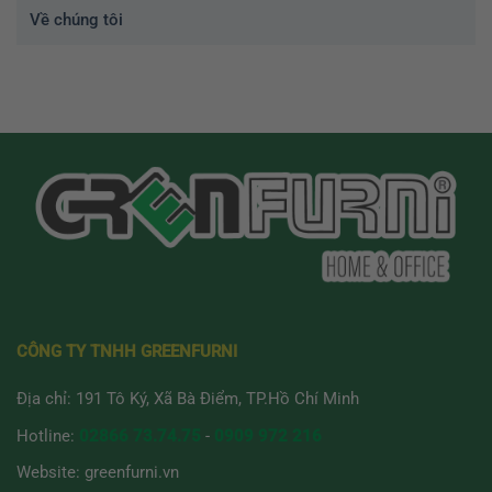
Về chúng tôi
CÔNG TY TNHH GREENFURNI
Địa chỉ: 191 Tô Ký, Xã Bà Điểm, TP.Hồ Chí Minh
Hotline:
02866 73.74.75
-
0909 972 216
Website:
greenfurni.vn