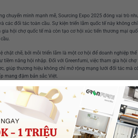
đang chuyển mình mạnh mẽ, Sourcing Expo 2025 đóng vai trò nh
à các đối tác toàn cầu. Sự kiện triển lãm quốc tế này không chỉ
 gia hội chợ quốc tế mà còn tạo cơ hội xúc tiến thương mại quốc
 cầu.
ệ chặt chẽ, bởi mỗi triển lãm là một cơ hội để doanh nghiệp thể
 tiềm năng hội nhập. Đối với Greenfurni, việc tham gia hội chợ 
ợc, giúp thương hiệu không chỉ mở rộng mạng lưới đối tác mà c
 cấp mang đậm bản sắc Việt.
iệu Việt tham gia hội chợ quốc tế ra thế giới, giúp quảng bá 
iện đại. Đây là minh chứng cho quá trình đầu tư gian hàng hội 
ệt, hướng đến tăng trưởng xuất khẩu qua triển lãm quốc tế, đồ
am trong ngành nội thất Đông Nam Á.
Tại
Hội Chợ Triển Lãm Quốc Tế Sourcin