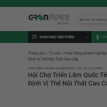
Chuyển
đến
nội
dung
Chí
DANH MỤC SẢN PHẨM
Trang chủ
»
Tư vấn
»
Hoạt động doanh nghiệp
Định Vị Thế Nội Thất Cao Cấp
HOẠT ĐỘNG DOANH NGHIỆP
,
NEWS
,
TIN TỨC & SỰ KIỆN
Hội Chợ Triển Lãm Quốc Tế
Định Vị Thế Nội Thất Cao C