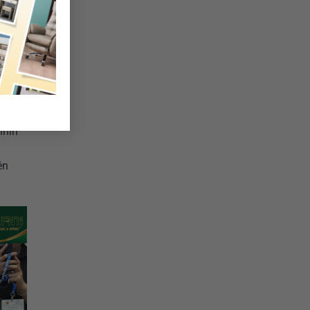
, sang
o cấp,
vinh
nhìn
ện