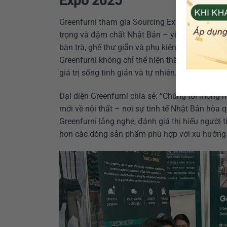
Expo 2025
Greenfurni tham gia Sourcing Expo 2025 với gi
trọng và đậm chất Nhật Bản – yếu tố đã làm n
bàn trà, ghế thư giãn và phụ kiện nội thất, tất
Greenfurni không chỉ thể hiện thẩm mỹ mà còn p
giá trị sống tinh giản và tự nhiên.
Đại diện Greenfurni chia sẻ: “Chúng tôi mon
mới về nội thất – nơi sự tinh tế Nhật Bản hòa
Greenfurni lắng nghe, đánh giá thị hiếu người 
hơn các dòng sản phẩm phù hợp với xu hướng 