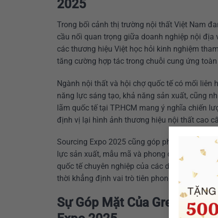
2025
Trong bối cảnh thị trường nội thất Việt Nam 
cầu nối quan trọng giữa doanh nghiệp nội địa v
các thương hiệu Việt học hỏi kinh nghiệm tham
tăng cường hợp tác trong chuỗi cung ứng toàn
Ngành nội thất và hội chợ quốc tế có mối liên h
năng lực sáng tạo, khả năng sản xuất, cũng như
lãm quốc tế tại TP.HCM mang ý nghĩa chiến lư
định vị lại hình ảnh thương hiệu nội thất cao
Sourcing Expo 2025 cũng góp phần đưa thương h
lực sản xuất, mẫu mã và phong cách thiết kế h
quốc tế chuyên nghiệp của các doanh nghiệp Vi
thời khẳng định vai trò tiên phong của Việt N
Sự Góp Mặt Của Greenfurni 