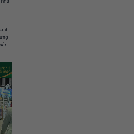
a nhà
oanh
rưng
 sản