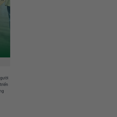
người
triển
ớng