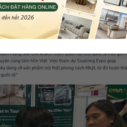
an hàng hội chợ quốc tế được thiết kế theo phong cách tối giản
ên bản sắc của thương hiệu. Gian hàng trưng bày dòng sofa ca
 cả đều mang nét tinh tế, hài hòa và tiện nghi. Mỗi sản phẩm của
hản ánh triết lý “Đẹp từ trải nghiệm, bền từ chất lượng” – tôn 
g muốn mang đến cho khách tham quan hội chợ quốc tế một góc 
 quyện cùng tâm hồn Việt. Việc tham dự Sourcing Expo giúp
tiêu dùng về sản phẩm nội thất phong cách Nhật, từ đó hoàn thi
quốc tế.”