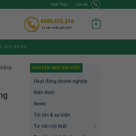
Giới Thiệu
Liên hệ
0
h sách đổi trả
Khẳng
CHUYÊN MỤC BÀI VIẾT
Hoạt động doanh nghiệp
Kiến thức
ng
News
Tin tức & sự kiện
Tư vấn nội thất