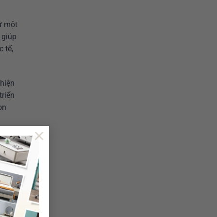
ư một
 giúp
 tế,
 hiện
triển
òn
×
năng
chợ
ng
g