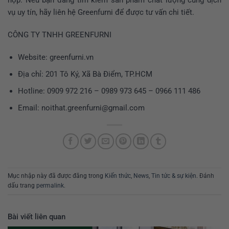
hợp. Nếu bạn đang tìm kiếm sản phẩm chất lượng cùng dịch
vụ uy tín, hãy liên hệ Greenfurni để được tư vấn chi tiết.
CÔNG TY TNHH GREENFURNI
Website:
greenfurni.vn
Địa chỉ: 201 Tô Ký, Xã Bà Điểm, TP.HCM
Hotline: 0909 972 216 – 0989 973 645 – 0966 111 486
Email: noithat.greenfurni@gmail.com
Mục nhập này đã được đăng trong
Kiến thức
,
News
,
Tin tức & sự kiện
. Đánh
dấu trang
permalink
.
Bài viết liên quan