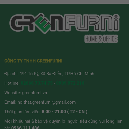
CÔNG TY TNHH GREENFURNI
Địa chỉ: 191 Tô Ký, Xã Bà Điểm, TP.Hồ Chí Minh
Hotline:
02866 73.74.75
-
0909 972 216
Website:
greenfurni.vn
Email:
noithat.greenfurni@gmail.com
Thời gian làm việc:
8:00 - 21:00 ( T2 - CN )
Mọi khiếu nại & bảo vệ quyền lợi người tiêu dùng, vui lòng liên
hệ:
0966.111.486