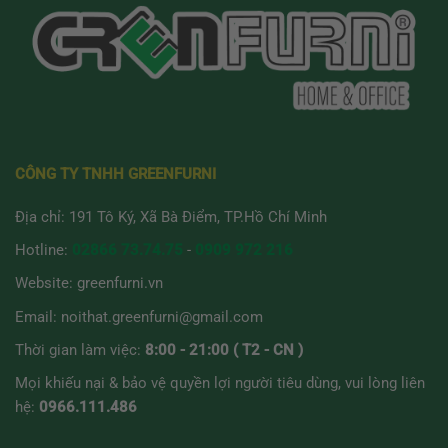
CÔNG TY TNHH GREENFURNI
Địa chỉ: 191 Tô Ký, Xã Bà Điểm, TP.Hồ Chí Minh
Hotline:
02866 73.74.75
-
0909 972 216
Website:
greenfurni.vn
Email:
noithat.greenfurni@gmail.com
Thời gian làm việc:
8:00 - 21:00 ( T2 - CN )
Mọi khiếu nại & bảo vệ quyền lợi người tiêu dùng, vui lòng liên
hệ:
0966.111.486