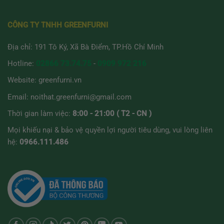
CÔNG TY TNHH GREENFURNI
Địa chỉ: 191 Tô Ký, Xã Bà Điểm, TP.Hồ Chí Minh
Hotline:
02866 73.74.75
-
0909 972 216
Website:
greenfurni.vn
Email:
noithat.greenfurni@gmail.com
Thời gian làm việc:
8:00 - 21:00 ( T2 - CN )
Mọi khiếu nại & bảo vệ quyền lợi người tiêu dùng, vui lòng liên
hệ:
0966.111.486