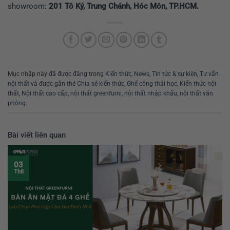
showroom:
201 Tô Ký, Trung Chánh, Hóc Môn, TP.HCM.
Mục nhập này đã được đăng trong
Kiến thức
,
News
,
Tin tức & sự kiện
,
Tư vấn
nội thất
và được gắn thẻ
Chia sẻ kiến thức
,
Ghế công thái học
,
Kiến thức nội
thất
,
Nội thất cao cấp
,
nội thất greenfurni
,
nội thất nhập khẩu
,
nội thất văn
phòng
.
Bài viết liên quan
03
Th8