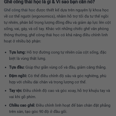
Ghế công thái học là gì & Vì sao bạn cần nó?
Ghế công thái học
được thiết kế dựa trên nguyên lý khoa học
về cơ thể người (ergonomics), nhằm hỗ trợ tối đa tư thế ngồi
tự nhiên, phân bổ trọng lượng đồng đều và giảm áp lực lên cột
sống, vai, gáy, và cổ tay. Khác với những chiếc ghế văn phòng
thông thường, ghế công thái học có khả năng điều chỉnh linh
hoạt ở nhiều bộ phận:
Tựa lưng:
Hỗ trợ đường cong tự nhiên của cột sống, đặc
biệt là vùng thắt lưng.
Tựa đầu:
Giúp thư giãn vùng cổ và đầu, giảm căng thẳng.
Đệm ngồi:
Có thể điều chỉnh độ sâu và góc nghiêng, phù
hợp với chiều dài chân và trọng lượng cơ thể.
Tay vịn:
Điều chỉnh độ cao và góc xoay, hỗ trợ khuỷu tay và
vai khi gõ phím.
Chiều cao ghế:
Điều chỉnh linh hoạt để bàn chân đặt phẳng
trên sàn, tạo góc 90 độ ở đầu gối.