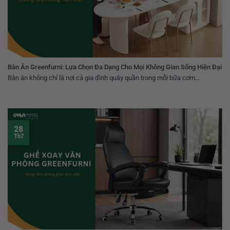
Bàn Ăn Greenfurni: Lựa Chọn Đa Dạng Cho Mọi Không Gian Sống Hiện Đại
Bàn ăn không chỉ là nơi cả gia đình quây quần trong mỗi bữa cơm...
28
Th7