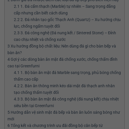
2.1
1. Đá cẩm thạch (Marble) tự nhiên – Sang trọng đẳng
cấp nhưng cần biết cách dùng
2.2
2. Đá nhân tạo gốc Thạch Anh (Quartz) – Xu hướng chịu
lực, chống ngấm tuyệt đối
2.3
3. Đá công nghệ (Đá nung kết / Sintered Stone) – Đỉnh
cao chịu nhiệt và chống xước
3
Xu hướng đồng bộ chất liệu: Nên dùng đá gì cho bàn bếp và
bàn ăn?
4
Gợi ý các dòng bàn ăn mặt đá chống xước, chống thấm đỉnh
cao tại Greenfurni
4.1
1. Bộ bàn ăn mặt đá Marble sang trọng, phủ bóng chống
thấm cao cấp
4.2
2. Bàn ăn thông minh kéo dài mặt đá thạch anh nhân
tạo chống thấm tuyệt đối
4.3
3. Bộ bàn ăn mặt đá công nghệ (đá nung kết) chịu nhiệt
siêu bền tại Greenfurni
5
Hướng dẫn vệ sinh mặt đá bếp và bàn ăn luôn sáng bóng như
mới
6
Tổng kết và chương trình ưu đãi đồng bộ căn bếp từ