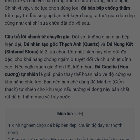
tung tóe và các vết bẩn cứng đầu từ nước tương, nước nghệ.
Chính vì vậy, việc lựa chọn đúng loại
đá bàn bếp chống thấm
tốt ngay từ đầu sẽ giúp bạn tiết kiệm hàng tá thời gian dọn dẹp
cũng như chi phí sửa chữa đắt đỏ về sau.
Câu trả lời nhanh từ chuyên gia:
Đối với không gian gian bếp
hiện đại,
Đá nhân tạo gốc Thạch Anh (Quartz)
và
Đá Nung Kết
(Sintered Stone)
là 2 lựa chọn tốt nhất hiện nay nhờ cốt đá
đặc, cho khả năng chống ngấm ố tuyệt đối và chịu nhiệt đỉnh
cao. Nếu ngân sách gia đình tiết kiệm hơn,
Đá Granite (Hoa
cương) tự nhiên
là giải pháp thay thế hoàn hảo về độ cứng và
khả năng chịu lực. Bạn nên hạn chế dùng đá Marble (Cẩm
thạch) tự nhiên cho khu vực nấu nướng vì dòng này bản chất
rất dễ bị thấm màu và trầy xước.
Mục lục
[
hide
]
1
Kinh nghiệm chọn đá bếp bền đẹp, chuẩn độ dày từ thợ thi
công
2
Đánh giá ưu nhược điểm các loại đá ốp bếp phổ biến hiện nay