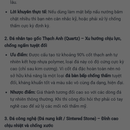
lâu.
Lời khuyên thực tế:
Nếu dùng làm mặt bếp nấu nướng băm
chặt nhiều thì bạn nên cân nhắc kỹ, hoặc phải xử lý chống
thấm cực kỳ định kỳ.
2. Đá nhân tạo gốc Thạch Anh (Quartz) – Xu hướng chịu lực,
chống ngấm tuyệt đối
Ưu điểm:
Được cấu tạo từ khoảng 90% cốt thạch anh tự
nhiên kết hợp nhựa polymer, loại đá này có độ cứng cực kỳ
cao (chỉ sau kim cương). Vì cốt đá đặc hoàn toàn nên nó
sở hữu khả năng là một loại
đá bàn bếp chống thấm
tuyệt
đối, kháng khuẩn tốt và màu sắc vô cùng đa dạng, hiện đại.
Nhược điểm:
Giá thành tương đối cao so với các dòng đá
tự nhiên thông thường. Khi thi công đòi hỏi thợ phải có tay
nghề cao để xử lý các mối nối thẩm mỹ.
3. Đá công nghệ (Đá nung kết / Sintered Stone) – Đỉnh cao
chịu nhiệt và chống xước