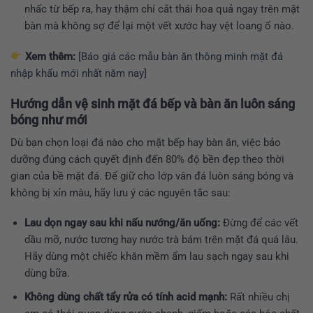
nhấc từ bếp ra, hay thậm chí cắt thái hoa quả ngay trên mặt
bàn mà không sợ để lại một vết xước hay vệt loang ố nào.
Xem thêm:
[Báo giá các mẫu bàn ăn thông minh mặt đá
nhập khẩu mới nhất năm nay]
Hướng dẫn vệ sinh mặt đá bếp và bàn ăn luôn sáng
bóng như mới
Dù bạn chọn loại đá nào cho mặt bếp hay bàn ăn, việc bảo
dưỡng đúng cách quyết định đến 80% độ bền đẹp theo thời
gian của bề mặt đá. Để giữ cho lớp vân đá luôn sáng bóng và
không bị xỉn màu, hãy lưu ý các nguyên tắc sau:
Lau dọn ngay sau khi nấu nướng/ăn uống:
Đừng để các vết
dầu mỡ, nước tương hay nước trà bám trên mặt đá quá lâu.
Hãy dùng một chiếc khăn mềm ẩm lau sạch ngay sau khi
dùng bữa.
Không dùng chất tẩy rửa có tính acid mạnh:
Rất nhiều chị