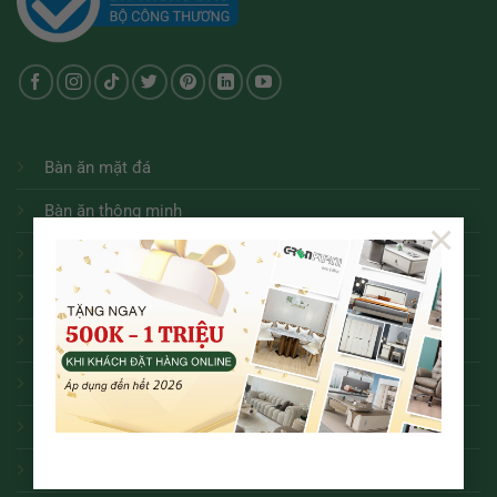
Bàn ăn mặt đá
Bàn ăn thông minh
×
Bàn ăn hiện đại
Bàn ăn tân cổ điển
Bàn ăn tròn
Bàn ăn
Sofa
Bàn trà