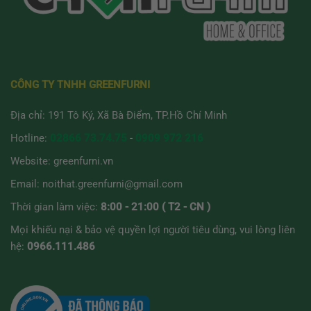
CÔNG TY TNHH GREENFURNI
Địa chỉ: 191 Tô Ký, Xã Bà Điểm, TP.Hồ Chí Minh
Hotline:
02866 73.74.75
-
0909 972 216
Website:
greenfurni.vn
Email:
noithat.greenfurni@gmail.com
Thời gian làm việc:
8:00 - 21:00 ( T2 - CN )
Mọi khiếu nại & bảo vệ quyền lợi người tiêu dùng, vui lòng liên
hệ:
0966.111.486