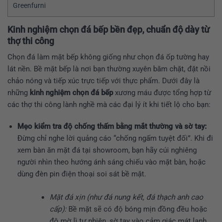
Greenfurni
Kinh nghiệm chọn đá bếp bền đẹp, chuẩn độ dày từ
thợ thi công
Chọn đá làm mặt bếp không giống như chọn đá ốp tường hay
lát nền. Bề mặt bếp là nơi bạn thường xuyên băm chặt, đặt nồi
chảo nóng và tiếp xúc trực tiếp với thực phẩm. Dưới đây là
những
kinh nghiệm chọn đá bếp
xương máu được tổng hợp từ
các thợ thi công lành nghề mà các đại lý ít khi tiết lộ cho bạn:
Mẹo kiểm tra độ chống thấm bằng mắt thường và sờ tay:
Đừng chỉ nghe lời quảng cáo “chống ngấm tuyệt đối”. Khi đi
xem bàn ăn mặt đá tại showroom, bạn hãy cúi nghiêng
người nhìn theo hướng ánh sáng chiếu vào mặt bàn, hoặc
dùng đèn pin điện thoại soi sát bề mặt.
Mặt đá xịn (như đá nung kết, đá thạch anh cao
cấp):
Bề mặt sẽ có độ bóng mịn đồng đều hoặc
độ mờ lì tự nhiên, sờ tay vào cảm giác mát lạnh,