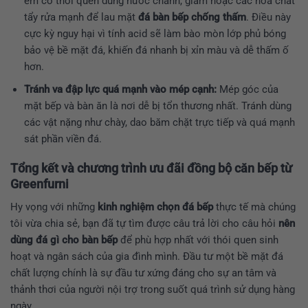
em có thói quen dùng nước chanh, giấm hoặc các hóa chất
tẩy rửa mạnh để lau mặt
đá bàn bếp chống thấm
. Điều này
cực kỳ nguy hại vì tính acid sẽ làm bào mòn lớp phủ bóng
bảo vệ bề mặt đá, khiến đá nhanh bị xỉn màu và dễ thấm ố
hơn.
Tránh va đập lực quá mạnh vào mép cạnh:
Mép góc của
mặt bếp và bàn ăn là nơi dễ bị tổn thương nhất. Tránh dùng
các vật nặng như chày, dao băm chặt trực tiếp và quá mạnh
sát phần viền đá.
Tổng kết và chương trình ưu đãi đồng bộ căn bếp từ
Greenfurni
Hy vọng với những
kinh nghiệm chọn đá bếp
thực tế mà chúng
tôi vừa chia sẻ, bạn đã tự tìm được câu trả lời cho câu hỏi
nên
dùng đá gì cho bàn bếp
để phù hợp nhất với thói quen sinh
hoạt và ngân sách của gia đình mình. Đầu tư một bề mặt đá
chất lượng chính là sự đầu tư xứng đáng cho sự an tâm và
thảnh thơi của người nội trợ trong suốt quá trình sử dụng hàng
ngày.