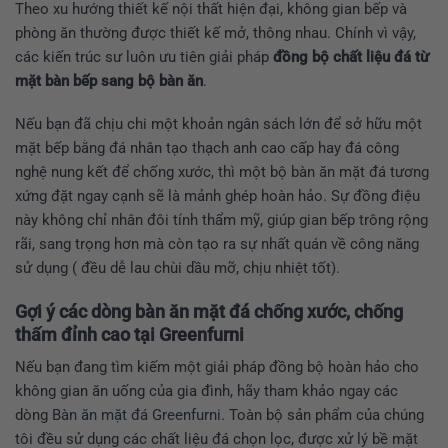
Theo xu hướng thiết kế nội thất hiện đại, không gian bếp và
phòng ăn thường được thiết kế mở, thông nhau. Chính vì vậy,
các kiến trúc sư luôn ưu tiên giải pháp
đồng bộ chất liệu đá từ
mặt bàn bếp sang bộ bàn ăn
.
Nếu bạn đã chịu chi một khoản ngân sách lớn để sở hữu một
mặt bếp bằng đá nhân tạo thạch anh cao cấp hay đá công
nghệ nung kết để chống xước, thì một bộ bàn ăn mặt đá tương
xứng đặt ngay cạnh sẽ là mảnh ghép hoàn hảo. Sự đồng điệu
này không chỉ nhân đôi tính thẩm mỹ, giúp gian bếp trông rộng
rãi, sang trọng hơn mà còn tạo ra sự nhất quán về công năng
sử dụng ( đều dễ lau chùi dầu mỡ, chịu nhiệt tốt).
Gợi ý các dòng bàn ăn mặt đá chống xước, chống
thấm đỉnh cao tại Greenfurni
Nếu bạn đang tìm kiếm một giải pháp đồng bộ hoàn hảo cho
không gian ăn uống của gia đình, hãy tham khảo ngay các
dòng
Bàn ăn mặt đá Greenfurni
. Toàn bộ sản phẩm của chúng
tôi đều sử dụng các chất liệu đá chọn lọc, được xử lý bề mặt