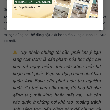
Dùng Axit Boric diệt mối
Axit boric là được ứng dụng trong đa lĩnh vực, đặc biệt là diệt
côn trùng như mối. Bạn có thể pha dung dịch axit boric với
nước theo tỉ lệ 1:10, sau đó bơm trực tiếp vào lỗ mối. Ngoài
ra, bạn cũng có thể dùng bột axit boric rắc xung quanh khu vực
có mối.
Tuy nhiên chúng tôi cần phải lưu ý bạn
rằng Axit Boric là sản phẩm hóa học độc hại
nên rất nguy hiểm đến sức khỏe nếu hít
hoặc nuốt phải. Việc sử dụng cũng như bảo
quản Axit Boric cần phải tuân thủ nghiêm
ngặt. Cụ thể bạn cần mang đồ bảo hộ như
găng tay, mắt kính, hoặc mặt nạ,… và cần
bảo quản ở những nơi khô ráo, thoáng tránh
ánh sáng trực tiếp cũng như để chung với