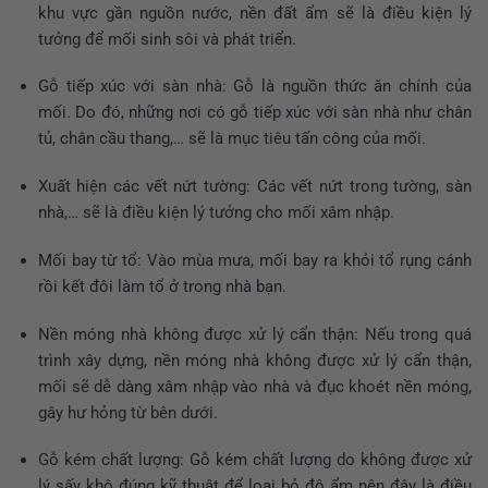
khu vực gần nguồn nước, nền đất ẩm sẽ là điều kiện lý
tưởng để mối sinh sôi và phát triển.
Gỗ tiếp xúc với sàn nhà: Gỗ là nguồn thức ăn chính của
mối. Do đó, những nơi có gỗ tiếp xúc với sàn nhà như chân
tủ, chân cầu thang,… sẽ là mục tiêu tấn công của mối.
Xuất hiện các vết nứt tường: Các vết nứt trong tường, sàn
nhà,… sẽ là điều kiện lý tưởng cho mối xâm nhập.
Mối bay từ tổ: Vào mùa mưa, mối bay ra khỏi tổ rụng cánh
rồi kết đôi làm tổ ở trong nhà bạn.
Nền móng nhà không được xử lý cẩn thận: Nếu trong quá
trình xây dựng, nền móng nhà không được xử lý cẩn thận,
mối sẽ dễ dàng xâm nhập vào nhà và đục khoét nền móng,
gây hư hỏng từ bên dưới.
Gỗ kém chất lượng: Gỗ kém chất lượng do không được xử
lý sấy khô đúng kỹ thuật để loại bỏ độ ẩm nên đây là điều