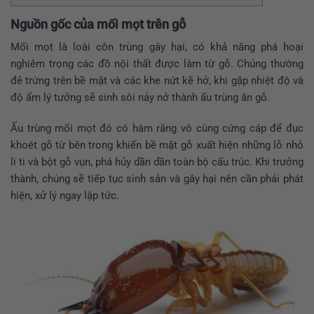
Nguồn gốc của mối mọt trên gỗ
Mối mọt là loài côn trùng gây hại, có khả năng phá hoại
nghiêm trọng các đồ nội thất được làm từ gỗ. Chúng thường
đẻ trứng trên bề mặt và các khe nứt kẽ hở, khi gặp nhiệt độ và
độ ẩm lý tưởng sẽ sinh sôi nảy nở thành ấu trùng ăn gỗ.
Ấu trùng mối mọt đó có hàm răng vô cùng cứng cáp để đục
khoét gỗ từ bên trong khiến bề mặt gỗ xuất hiện những lỗ nhỏ
li ti và bột gỗ vụn, phá hủy dần dần toàn bộ cấu trúc. Khi trưởng
thành, chúng sẽ tiếp tục sinh sản và gây hại nên cần phải phát
hiện, xử lý ngay lập tức.