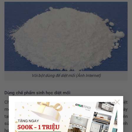
Vôi bột dùng để diệt mối (Ảnh Internet)
Dùng chế phẩm sinh học diệt mối
×
Chế phẩm sinh học chứa các vi sinh vật có tác dụng tiêu diệt
mối vô cùng hiệu quả. Bạn có thể tìm mua các chế phẩm này
tại các cửa hàng bán vật tư hoặc siêu thị. Tuy nhiên, không nên
sử dụng quá mức dễ phản tác dụng. Đồng thời, chế phẩm sinh
học để diệt mối khi quét lên đồ gỗ cũng rất dễ bị cuốn trôi