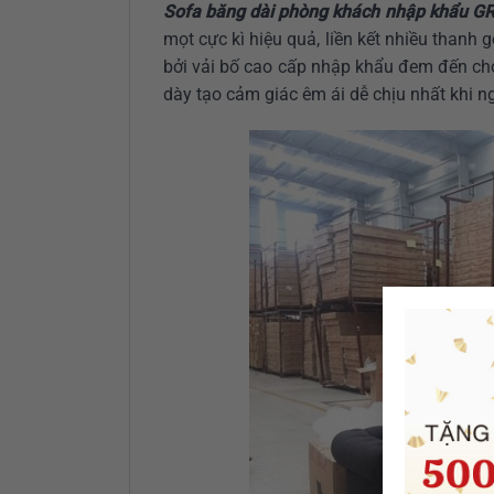
Sofa băng dài phòng khách nhập khẩu G
mọt cực kì hiệu quả, liền kết nhiều thanh 
bởi vải bố cao cấp nhập khẩu đem đến ch
dày tạo cảm giác êm ái dễ chịu nhất khi ng