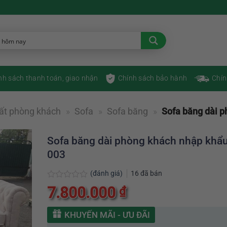
nh sách thanh toán, giao nhận
Chính sách bảo hành
Chín
hất phòng khách
»
Sofa
»
Sofa băng
»
Sofa băng dài 
Sofa băng dài phòng khách nhập khẩ
003
(đánh giá)
16
đã bán
Được
7.800.000
₫
xếp
hạng
0
KHUYẾN MÃI - ƯU ĐÃI
5
sao