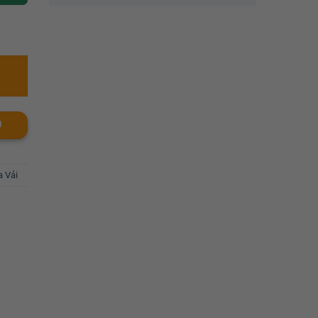
O
a Vải