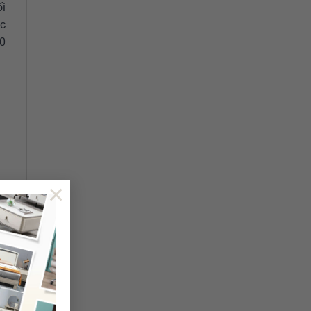
ối
ọc
0
×