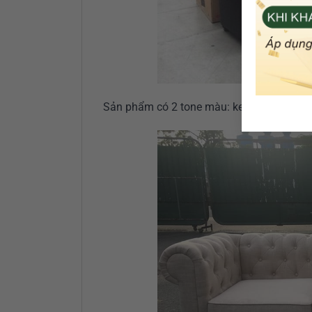
Sản phẩm có 2 tone màu: kem, xám ( như 