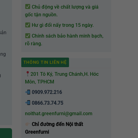
Chủ động về chất lượng và giá
gốc tận nguồn.
Hư gì đổi nấy trong 15 ngày.
sản
Chính sách bảo hành minh bạch,
rõ ràng.
àng
THÔNG TIN LIÊN HỆ
201 Tô Ký, Trung Chánh,H. Hóc
0
Môn, TPHCM
0909.972.216
0866.73.74.75
noithat.greenfurni@gmail.com
Chỉ đường đến Nội thất
Greenfurni