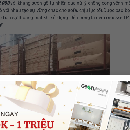
R 003
với khung sườn gỗ tự nhiên qua xử lý chống cong vênh m
gỗ với nhau tạo sự vững chắc cho sofa, chịu lực tốt.Được bao b
o bạn sự thoáng mát khi sử dụng. Bên trong là nệm mousse D4
ồi.