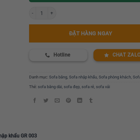
Sofa băng dài phòng khách nhập khẩu GR 003 số lượng
ĐẶT HÀNG NGAY
Hotline
CHAT ZAL
Danh mục:
Sofa băng
,
Sofa nhập khẩu
,
Sofa phòng khách
,
Sof
Thẻ:
sofa băng dài
,
sofa đẹp
,
sofa rẻ
,
sofa vải
nhập khẩu GR 003