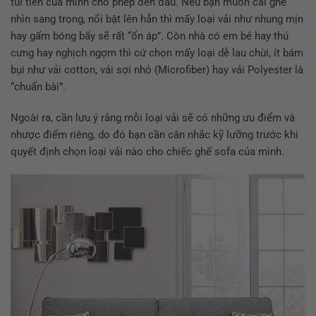
túi tiền của mình cho phép đến đâu. Nếu bạn muốn cái ghế
nhìn sang trọng, nổi bật lên hẳn thì mấy loại vải như nhung mịn
hay gấm bóng bẩy sẽ rất “ổn áp”. Còn nhà có em bé hay thú
cưng hay nghịch ngợm thì cứ chọn mấy loại dễ lau chùi, ít bám
bụi như vải cotton, vải sợi nhỏ (Microfiber) hay vải Polyester là
“chuẩn bài”.
Ngoài ra, cần lưu ý rằng mỗi loại vải sẽ có những ưu điểm và
nhược điểm riêng, do đó bạn cần cân nhắc kỹ lưỡng trước khi
quyết định chọn loại vải nào cho chiếc ghế sofa của mình.