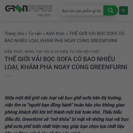
Chuyển
đến
nội
dung
Trang chủ
»
Tư vấn
»
Kiến thức
»
THẾ GIỚI VẢI BỌC SOFA CÓ
BAO NHIÊU LOẠI, KHÁM PHÁ NGAY CÙNG GREENFURNI
KIẾN THỨC
,
NEWS
,
TIN TỨC & SỰ KIỆN
,
TƯ VẤN NỘI THẤT
THẾ GIỚI VẢI BỌC SOFA CÓ BAO NHIÊU
LOẠI, KHÁM PHÁ NGAY CÙNG GREENFURNI
Giữa một thế giới các loại vải bọc ghế sofa trên thị trường,
việc tìm ra “người bạn đồng hành” hoàn hảo cho không gian
phòng khách đôi khi trở thành một bài toán khó. Thấu hiểu
điều đó,
Greenfurni
sẽ “mở khóa” bí mật về những loại vải bọc
ghế sofa phổ biến nhất hiện nay, giúp bạn chọn lựa chất liệu