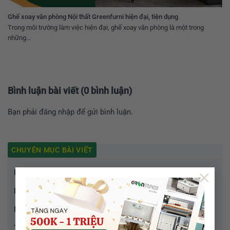
Ghế xoay văn phòng Nội thất Greenfurni hiện đại, tiện dụng
Trong môi trường làm việc hiện đại, ghế xoay văn phòng là một trong
những...
Bình luận bài viết (0 bình luận)
Bạn phải
đăng nhập
để gửi bình luận.
CHUYÊN MỤC BÀI VIẾT
×
Hoạt động doanh nghiệp
Kiến thức
News
Tin tức & sự kiện