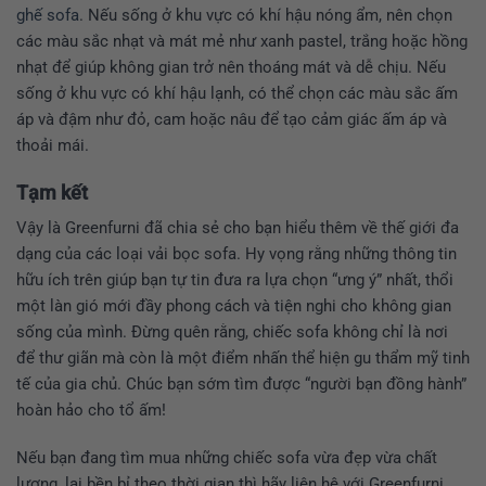
ghế sofa
. Nếu sống ở khu vực có khí hậu nóng ẩm, nên chọn
các màu sắc nhạt và mát mẻ như xanh pastel, trắng hoặc hồng
nhạt để giúp không gian trở nên thoáng mát và dễ chịu. Nếu
sống ở khu vực có khí hậu lạnh, có thể chọn các màu sắc ấm
áp và đậm như đỏ, cam hoặc nâu để tạo cảm giác ấm áp và
thoải mái.
Tạm kết
Vậy là Greenfurni đã chia sẻ cho bạn hiểu thêm về thế giới đa
dạng của các loại vải bọc sofa. Hy vọng rằng những thông tin
hữu ích trên giúp bạn tự tin đưa ra lựa chọn “ưng ý” nhất, thổi
một làn gió mới đầy phong cách và tiện nghi cho không gian
sống của mình. Đừng quên rằng, chiếc sofa không chỉ là nơi
để thư giãn mà còn là một điểm nhấn thể hiện gu thẩm mỹ tinh
tế của gia chủ. Chúc bạn sớm tìm được “người bạn đồng hành”
hoàn hảo cho tổ ấm!
Nếu bạn đang tìm mua những chiếc sofa vừa đẹp vừa chất
lượng, lại bền bỉ theo thời gian thì hãy liên hệ với Greenfurni