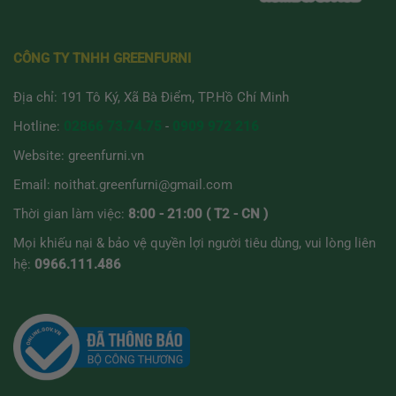
CÔNG TY TNHH GREENFURNI
Địa chỉ: 191 Tô Ký, Xã Bà Điểm, TP.Hồ Chí Minh
Hotline:
02866 73.74.75
-
0909 972 216
Website:
greenfurni.vn
Email:
noithat.greenfurni@gmail.com
Thời gian làm việc:
8:00 - 21:00 ( T2 - CN )
Mọi khiếu nại & bảo vệ quyền lợi người tiêu dùng, vui lòng liên
hệ:
0966.111.486