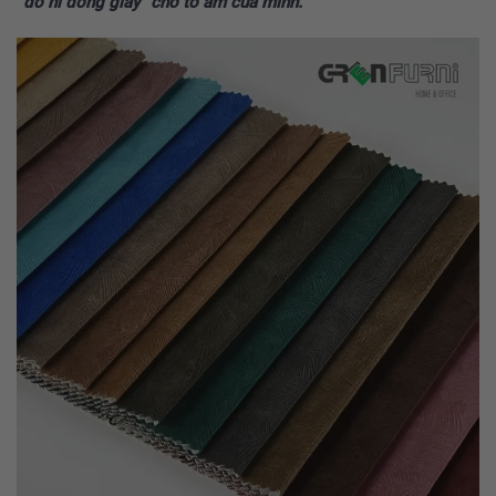
“đo ni đóng giày” cho tổ ấm của mình.