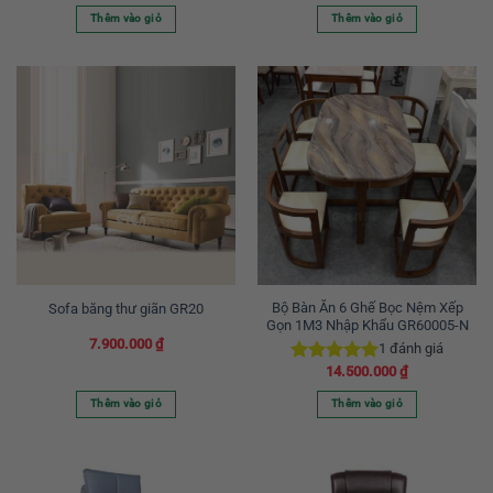
Thêm vào giỏ
Thêm vào giỏ
Bộ Bàn Ăn 6 Ghế Bọc Nệm Xếp
Sofa băng thư giãn GR20
Gọn 1M3 Nhập Khẩu GR60005-N
7.900.000
₫
1
đánh giá
14.500.000
₫
Được xếp
hạng
5.00
Thêm vào giỏ
Thêm vào giỏ
5 sao