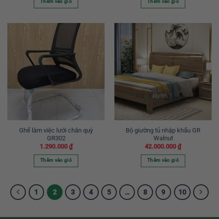
Thêm vào giỏ
Thêm vào giỏ
5 sao
phẩm
Sản
phẩm
này
có
nhiều
biến
thể.
Các
tùy
chọn
có
thể
được
Ghế làm việc lưới chân quỳ
Bộ giường tủ nhập khẩu GR
GR302
Walnut
chọn
1.290.000
₫
42.000.000
₫
trên
trang
Thêm vào giỏ
Thêm vào giỏ
sản
phẩm
1
2
3
4
5
…
8
9
10