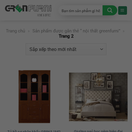
Chuyển
đến
nội
dung
Trang chủ
»
Sản phẩm được gắn thẻ “ nội thất greenfurni”
»
Trang 2
Giường ngủ bọc nệm hiện đại
Tủ hồ sơ nhập khẩu GR863 1M2