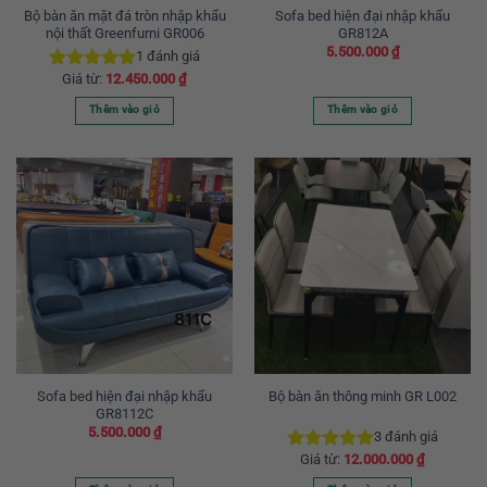
Bộ bàn ăn mặt đá tròn nhập khẩu
Sofa bed hiện đại nhập khẩu
nội thất Greenfurni GR006
GR812A
5.500.000
₫
1
đánh giá
Giá từ:
12.450.000
₫
Được xếp
hạng
5.00
Thêm vào giỏ
Thêm vào giỏ
5 sao
Sản
phẩm
này
có
nhiều
biến
thể.
Các
tùy
chọn
có
thể
được
Sofa bed hiện đại nhập khẩu
Bộ bàn ăn thông minh GR L002
GR8112C
chọn
5.500.000
₫
3
đánh giá
trên
Giá từ:
12.000.000
₫
trang
Được xếp
hạng
5.00
sản