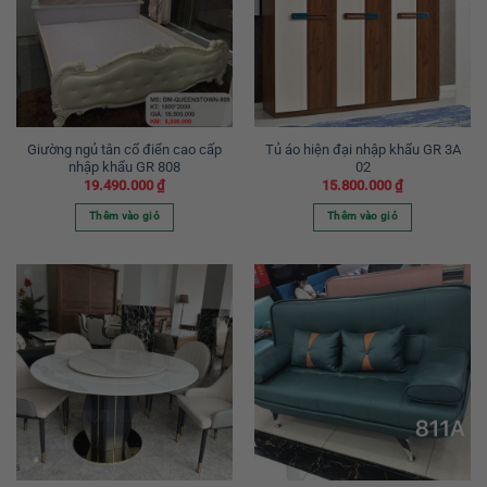
Giường ngủ tân cổ điển cao cấp
Tủ áo hiện đại nhập khẩu GR 3A
nhập khẩu GR 808
02
19.490.000
₫
15.800.000
₫
Thêm vào giỏ
Thêm vào giỏ