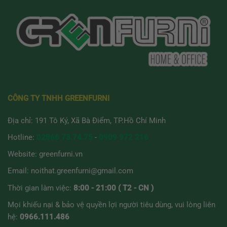
CÔNG TY TNHH GREENFURNI
Địa chỉ: 191 Tô Ký, Xã Bà Điểm, TP.Hồ Chí Minh
Hotline:
02866 73.74.75
-
0909 972 216
Website:
greenfurni.vn
Email:
noithat.greenfurni@gmail.com
Thời gian làm việc:
8:00 - 21:00 ( T2 - CN )
Mọi khiếu nại & bảo vệ quyền lợi người tiêu dùng, vui lòng liên
hệ:
0966.111.486