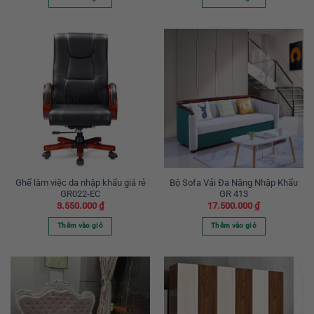
Ghế làm việc da nhập khẩu giá rẻ
Bộ Sofa Vải Đa Năng Nhập Khẩu
GR022-EC
GR 413
3.550.000
₫
17.500.000
₫
Thêm vào giỏ
Thêm vào giỏ