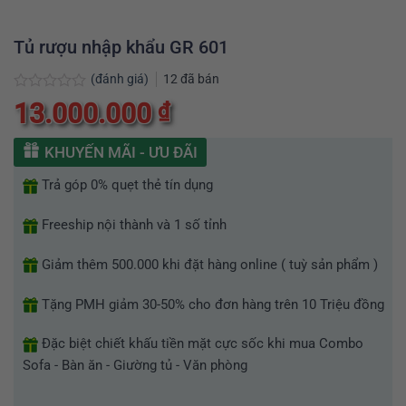
Tủ rượu nhập khẩu GR 601
(đánh giá)
12
đã bán
Được
13.000.000
₫
xếp
hạng
0
KHUYẾN MÃI - ƯU ĐÃI
5
sao
Trả góp 0% quẹt thẻ tín dụng
Freeship nội thành và 1 số tỉnh
Giảm thêm 500.000 khi đặt hàng online ( tuỳ sản phẩm )
Tặng PMH giảm 30-50% cho đơn hàng trên 10 Triệu đồng
Đặc biệt chiết khấu tiền mặt cực sốc khi mua Combo
Sofa - Bàn ăn - Giường tủ - Văn phòng