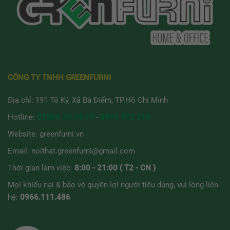
CÔNG TY TNHH GREENFURNI
Địa chỉ: 191 Tô Ký, Xã Bà Điểm, TP.Hồ Chí Minh
Hotline:
02866 73.74.75
-
0909 972 216
Website:
greenfurni.vn
Email:
noithat.greenfurni@gmail.com
Thời gian làm việc:
8:00 - 21:00 ( T2 - CN )
Mọi khiếu nại & bảo vệ quyền lợi người tiêu dùng, vui lòng liên
hệ:
0966.111.486