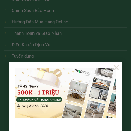
Chính Sách Bảo Hành
Hướng Dẫn Mua Hàng Online
Thanh Toán và Giao Nhận
Điều Khoản Dịch Vụ
Tuyển dụng
×