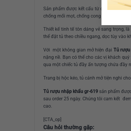
Sản phẩm được kết cấu từ chất liệu gỗ M
chống mối mọt, chống cong vênh.
Thiết kế tinh tế tôn dáng vẻ sang trọng,
thể đặt tủ theo chiều ngang, dọc tùy vào k
Với một không gian mở hiện đại
Tủ rượu
nặng nề. Bạn có thể cho các vị khách qu
qua một chiếc tủ đầy ấn tượng chứa đầy n
Trang bị hộc kéo, tủ cánh mở tiện nghi ch
Tủ rượu nhập khẩu gr-619
sản phẩm được 
sau order 25 ngày. Chúng tôi cam kết đem
cao.
[CTA_op]
Câu hỏi thường gặp: