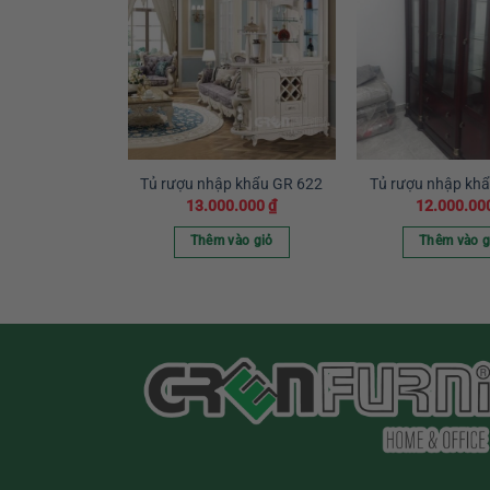
p khẩu GR207
Tủ rượu nhập khẩu GR 622
Tủ rượu nhập kh
0.000
₫
13.000.000
₫
12.000.00
vào giỏ
Thêm vào giỏ
Thêm vào g