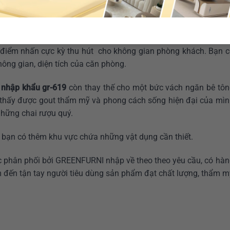
DF sơn tráng men bền màu, chất liệu gỗ đã qua xử lý kháng ẩm
 là điểm nhấn cực kỳ thu hút cho không gian phòng khách. Bạn 
hông gian, diện tích của căn phòng.
 nhập khẩu gr-619
còn thay thế cho một bức vách ngăn bê tôn
ý thấy được gout thẩm mỹ và phong cách sống hiện đại của mìn
hững chai rượu quý.
o bạn có thêm khu vực chứa những vật dụng cần thiết.
phân phối bởi GREENFURNI nhập về theo theo yêu cầu, có hàn
 đến tận tay người tiêu dùng sản phẩm đạt chất lượng, thẩm 