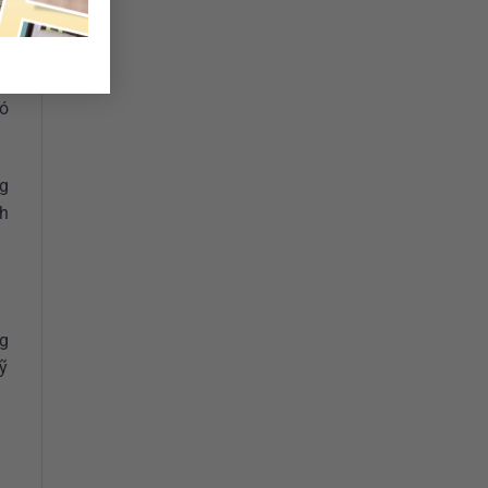
,
có
g
h
g
mỹ