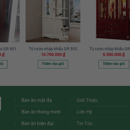
ẩu GR 901
Tủ rượu nhập khẩu GR 555
Tủ rượu nhập khẩu GR
0
₫
10.700.000
₫
9.500.000
₫
iỏ
Thêm vào giỏ
Thêm vào giỏ
Bàn ăn mặt đá
Giới Thiệu
Bàn ăn thông minh
Liên Hệ
Bàn ăn hiện đại
Tin Tức