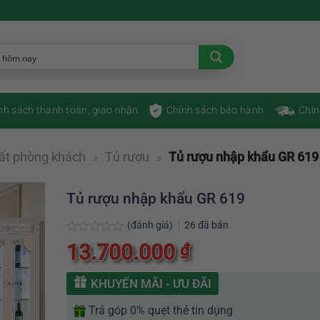
nh sách thanh toán, giao nhận
Chính sách bảo hành
Chín
hất phòng khách
»
Tủ rượu
»
Tủ rượu nhập khẩu GR 619
Tủ rượu nhập khẩu GR 619
(đánh giá)
26
đã bán
Được
13.700.000
₫
xếp
hạng
0
KHUYẾN MÃI - ƯU ĐÃI
5
sao
Trả góp 0% quẹt thẻ tín dụng