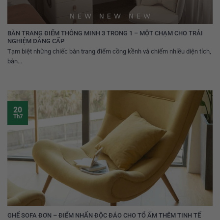
BÀN TRANG ĐIỂM THÔNG MINH 3 TRONG 1 – MỘT CHẠM CHO TRẢI
NGHIỆM ĐẲNG CẤP
Tạm biệt những chiếc bàn trang điểm cồng kềnh và chiếm nhiều diện tích,
bàn...
20
Th7
GHẾ SOFA ĐƠN – ĐIỂM NHẤN ĐỘC ĐÁO CHO TỔ ẤM THÊM TINH TẾ