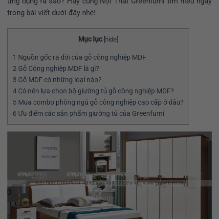
ứng dụng ra sao? Hãy cùng Nội Thất Greenfurni tìm hiểu ngay
trong bài viết dưới đây nhé!
Mục lục
[
hide
]
1
Nguồn gốc ra đời của gỗ công nghiệp MDF
2
Gỗ Công nghiệp MDF là gì?
3
Gỗ MDF có những loại nào?
4
Có nên lựa chọn bộ giường tủ gỗ công nghiệp MDF?
5
Mua combo phòng ngủ gỗ công nghiệp cao cấp ở đâu?
6
Ưu điểm các sản phẩm giường tủ của Greenfurni