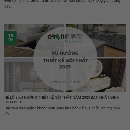
Đến với nội thất Greenfurni, bạn sẽ mê mẩn trước một không gian trưng
bày...
18
Th4
HÉ LỘ 3 XU HƯỚNG THIẾT KẾ NỘI THẤT NĂM 2025 BẠN NHẤT ĐỊNH
PHẢI BIẾT !
Hãy tạm biệt những không gian sống bừa bộn để quá nhiều những món
đồ...