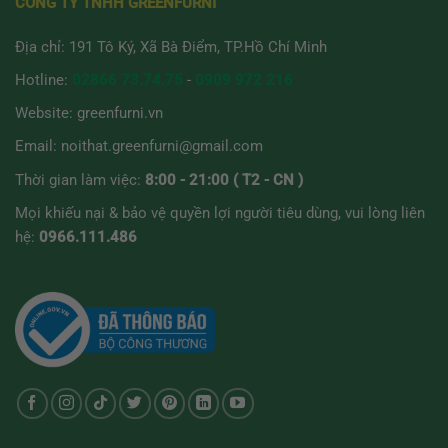
CÔNG TY TNHH GREENFURNI
Địa chỉ: 191 Tô Ký, Xã Bà Điểm, TP.Hồ Chí Minh
Hotline:
02866 73.74.75
-
0909 972 216
Website:
greenfurni.vn
Email:
noithat.greenfurni@gmail.com
Thời gian làm việc:
8:00 - 21:00 ( T2 - CN )
Mọi khiếu nại & bảo vệ quyền lợi người tiêu dùng, vui lòng liên
hệ:
0966.111.486