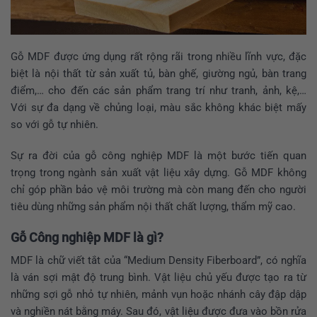
Gỗ MDF được ứng dụng rất rộng rãi trong nhiều lĩnh vực, đặc
biệt là nội thất từ sản xuất tủ, bàn ghế, giường ngủ, bàn trang
điểm,… cho đến các sản phẩm trang trí như tranh, ảnh, kệ,…
Với sự đa dạng về chủng loại, màu sắc không khác biệt mấy
so với gỗ tự nhiên.
Sự ra đời của gỗ công nghiệp MDF là một bước tiến quan
trọng trong ngành sản xuất vật liệu xây dựng. Gỗ MDF không
chỉ góp phần bảo vệ môi trường mà còn mang đến cho người
tiêu dùng những sản phẩm nội thất chất lượng, thẩm mỹ cao.
Gỗ Công nghiệp MDF là gì?
MDF là chữ viết tắt của “Medium Density Fiberboard”, có nghĩa
là ván sợi mật độ trung bình. Vật liệu chủ yếu được tạo ra từ
những sợi gỗ nhỏ tự nhiên, mảnh vụn hoặc nhánh cây đập dập
và nghiền nát bằng máy. Sau đó, vật liệu được đưa vào bồn rửa