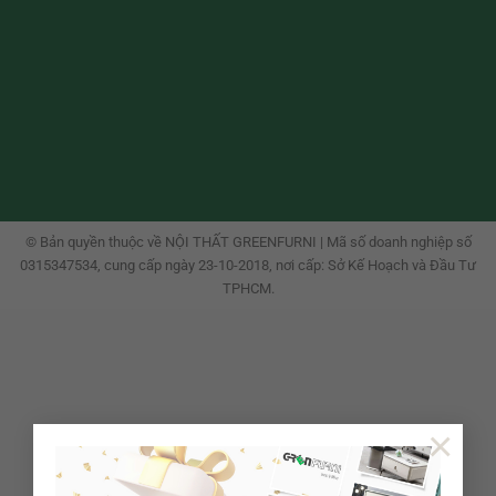
© Bản quyền thuộc về NỘI THẤT GREENFURNI | Mã số doanh nghiệp số
0315347534, cung cấp ngày 23-10-2018, nơi cấp: Sở Kế Hoạch và Đầu Tư
TPHCM.
×