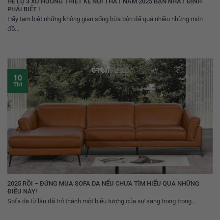
HÉ LỘ 3 XU HƯỚNG THIẾT KẾ NỘI THẤT NĂM 2025 BẠN NHẤT ĐỊNH
PHẢI BIẾT !
Hãy tạm biệt những không gian sống bừa bộn để quá nhiều những món
đồ...
10
Th1
2025 RỒI – ĐỪNG MUA SOFA DA NẾU CHƯA TÌM HIỂU QUA NHỮNG
ĐIỀU NÀY!
Sofa da từ lâu đã trở thành một biểu tượng của sự sang trọng trong...