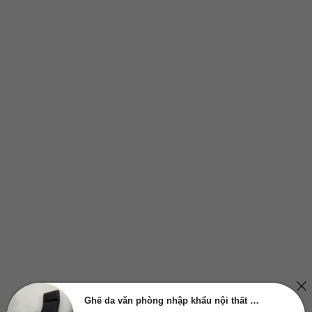
Ghế da văn phòng nhập khẩu nội thất Greenfurni GR040A