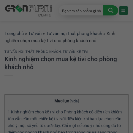
Chuyển
đến
nội
dung
Trang chủ
»
Tư vấn
»
Tư vấn nội thất phòng khách
»
Kinh
nghiệm chọn mua kệ tivi cho phòng khách nhỏ
TƯ VẤN NỘI THẤT PHÒNG KHÁCH
,
TƯ VẤN KỆ TIVI
Kinh nghiệm chọn mua kệ tivi cho phòng
khách nhỏ
Mục lục
[
hide
]
1
Kinh nghiệm chọn kệ tivi cho Phòng khách có diện tích khiêm
tốn vẫn cần một chiếc kệ tivi với điều kiện khi bạn lựa chọn cần
chú ý một số yếu tố dưới đây. Chỉ một số chú ý nhỏ cũng đủ tô
điểm cho phòng khách nhỏ hẹp trông rộng rãi và sang trọng