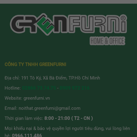
CÔNG TY TNHH GREENFURNI
Địa chỉ: 191 Tô Ký, Xã Bà Điểm, TP.Hồ Chí Minh
Hotline:
02866 73.74.75
-
0909 972 216
Website:
greenfurni.vn
Email:
noithat.greenfurni@gmail.com
Thời gian làm việc:
8:00 - 21:00 ( T2 - CN )
Mọi khiếu nại & bảo vệ quyền lợi người tiêu dùng, vui lòng liên
hệ:
0966.111.486