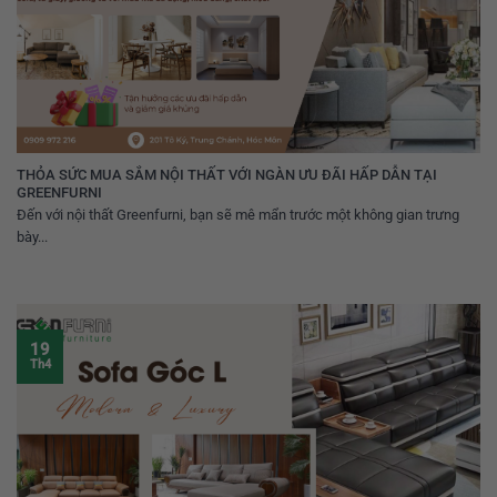
THỎA SỨC MUA SẮM NỘI THẤT VỚI NGÀN ƯU ĐÃI HẤP DẪN TẠI
GREENFURNI
Đến với nội thất Greenfurni, bạn sẽ mê mẩn trước một không gian trưng
bày...
19
Th4